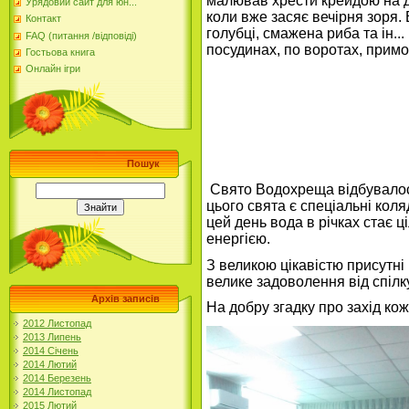
малював хрести крейдою на дв
Урядовий сайт для юн...
коли вже засяє вечірня зоря.
Контакт
голубці, смажена риба та ін..
FAQ (питання /відповіді)
посудинах, по воротах, прим
Гостьова книга
Онлайн ігри
Пошук
Свято Водохреща відбувалося 
цього свята є спеціальні коляд
цей день вода в річках стає 
енергією.
З великою цікавістю присутні
велике задоволення від спіл
Архів записів
На добру згадку про захід ко
2012 Листопад
2013 Липень
2014 Січень
2014 Лютий
2014 Березень
2014 Листопад
2015 Лютий