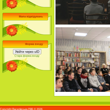
Мапа відвідувань
Форма входу
Увійти через uID
Стара форма входу
Copyright Василівська РДБ © 2026