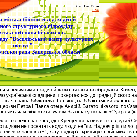
Вітаю Вас
Гість
RSS
 міська бібліотека для дітей
ного структурного підрозділу
вська публічна бібліотека»
аду "Василівський центр культурних
послуг"
міської ради Запорізької області
иться величними традиційними святами та обрядами. Кожен, 
о української спадщини, повертається до традицій свого нар
ься і наша бібліотека. 17 січня, на бібліотечний журфікс «Ті
церкви Петра і Павла отець Андрій. Багато цікавого, пов'яз
 читачам бібліотеки, учням 6- а класу гімназії «Сузір’я» (
ися, що вечір напередодні Хрещення називається другий Свя
оти, доки не посвятять воду, люди не їли. Надвечір ішли до 
в усіх членів сім'ї, хату, подвір'я, криницю, свійських твар