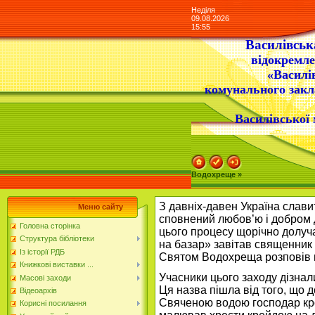
Неділя
09.08.2026
15:55
Василівська
відокремле
«Василі
комунального закл
Василівської 
Водохреще »
З давніх-давен Україна слав
Меню сайту
сповнений любов’ю і добром д
Головна сторінка
цього процесу щорічно долучаєт
Структура бібліотеки
на базар» завітав священник 
Із історії РДБ
Святом Водохреща розповів він
Книжкові виставки ...
Учасники цього заходу дізнал
Масові заходи
Ця назва пішла від того, що д
Відеоархів
Свяченою водою господар кропи
Корисні посилання