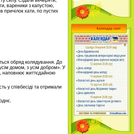
ту силу. Сідали вечеряти,
ги, вареники з капустою,
в причілок хати, по пустих
Календар свят
ється обряд колядування. До
 усім домом, з усім добром». У
ха, наповнює життєдайною
ть у співбесіді та отримали
однє.