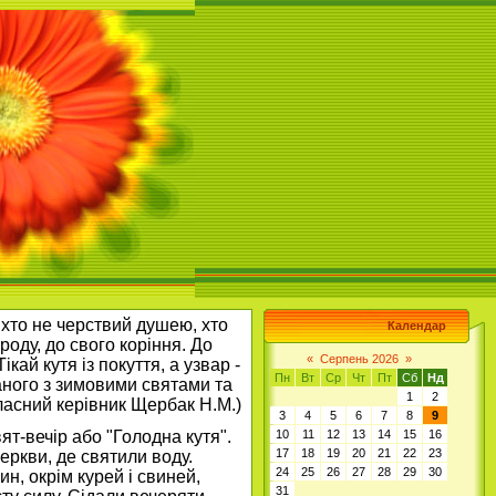
хто не черствий душею, хто
Календар
оду, до свого коріння. До
«
Серпень 2026
»
кай кутя із покуття, а узвар -
Пн
Вт
Ср
Чт
Пт
Сб
Нд
аного з зимовими святами та
1
2
класний керівник Щербак Н.М.)
3
4
5
6
7
8
9
т-вечір або "Голодна кутя".
10
11
12
13
14
15
16
17
18
19
20
21
22
23
церкви, де святили воду.
24
25
26
27
28
29
30
ин, окрім курей і свиней,
31