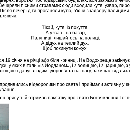
ерях, воротях, господарських будівлях, аби залякати нечис
 Вечеряли пісними стравами: сюди входили кутя, узвар, пиро
. Після вечері діти проганяли кутю, б'ючи знадвору палицями 
овляючи:
Тікай, кутя, із покуття,
А узвар - на базар,
Паляниці, лишайтесь на полиці,
А дідух на теплий дух,
Щоб покинути кожух.
19 січня на річці або біля криниці. На Водохреще закінчу
ки, у яких вітали «із Йорданом», і з водицею, і з царицею, з
цілющою і дарує людям здоров’я та наснагу, захищає від ли
 продивились відеоролики про свята і приймали активну учас
кування.
жен присутній отримав пам’ятку про свято Богоявлення Госп