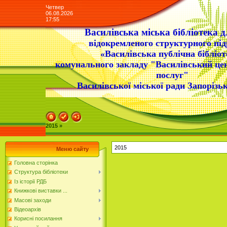
Четвер
06.08.2026
17:55
Василівська міська бібліотека д
відокремленого структурного під
«Василівська публічна бібліот
комунального закладу "Василівський це
послуг"
Василівської міської ради Запорізьк
2015 »
2015
Меню сайту
Головна сторінка
Структура бібліотеки
Із історії РДБ
Книжкові виставки ...
Масові заходи
Відеоархів
Корисні посилання