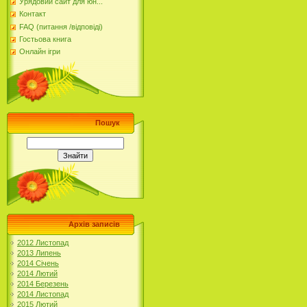
Урядовий сайт для юн...
Контакт
FAQ (питання /відповіді)
Гостьова книга
Онлайн ігри
Пошук
Архів записів
2012 Листопад
2013 Липень
2014 Січень
2014 Лютий
2014 Березень
2014 Листопад
2015 Лютий