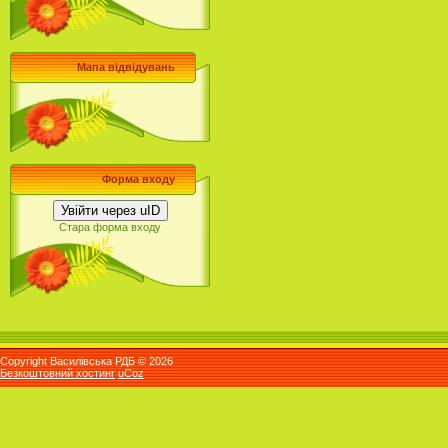
Мапа відвідувань
Форма входу
Увійти через uID
Стара форма входу
Copyright Василівська РДБ © 2026
Безкоштовний хостинг
uCoz