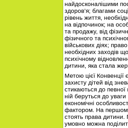
найдосконалішими по
здоров’я; благами соц
рівень життя, необхідн
на відпочинок; на осо
та продажу, від фізич
фізичного та психічно
військових діях; прав
необхідних заходів щ
психічному відновленн
дитини, яка стала же
Метою цієї Конвенції 
захисту дітей від знев
стикаються до певної 
ній беруться до уваги р
економічні особливос
фактором. На першому
стоять права дитини. 
умовно можна поділит