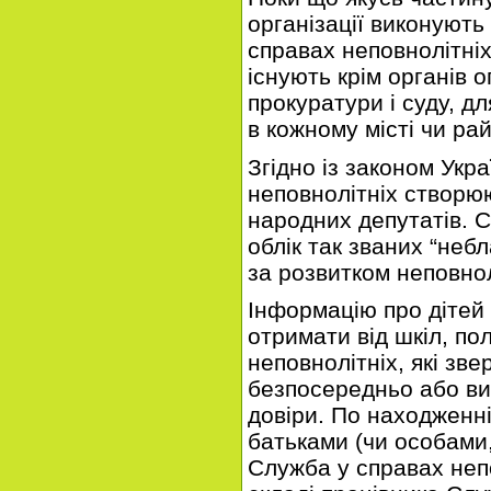
організації виконують
справах неповнолітніх 
існують крім органів о
прокуратури і суду, д
в кожному місті чи рай
Згідно із законом Укр
неповнолітніх створю
народних депутатів. С
облік так званих “неб
за розвитком неповнолі
Інформацію про дітей
отримати від шкіл, пол
неповнолітніх, які зв
безпосередньо або в
довіри. По находженн
батьками (чи особами,
Служба у справах непо