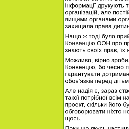
інформації друкують т
організацій, але пості
вищими органами орга
захищала права дитин
Нащо ж тоді було при
Конвенцію ООН про пр
знають своїх прав, їх
Можливо, вірно зроби
Конвенцію, бо чесно 
гарантувати дотриман
обов’язків перед дітьм
Але надія є, зараз ст
такої потрібної всім н
проект, скільки його 
обговорювати ніхто не
щось.
Поки що якусь частину