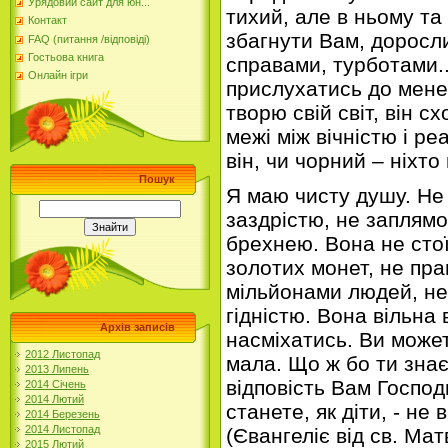
Урядовий сайт для юн...
тихий, але в ньому та 
Контакт
збагнути Вам, доросл
FAQ (питання /відповіді)
Гостьова книга
справами, турботами..
Онлайн ігри
прислухатись до мене,
творю свій світ, він 
межі між вічністю і ре
він, чи чорний – ніхто
Пошук
Я маю чисту душу. Не
заздрістю, не заплямо
брехнею. Вона не стої
золотих монет, не пра
мільйонами людей, не
гідністю. Вона вільна 
Архів записів
насміхатись. Ви может
2012 Листопад
мала. Що ж бо ти знає
2013 Липень
відповість Вам Господь
2014 Січень
2014 Лютий
станете, як діти, - не
2014 Березень
2014 Листопад
(Євангеліє від св. Матв
2015 Лютий