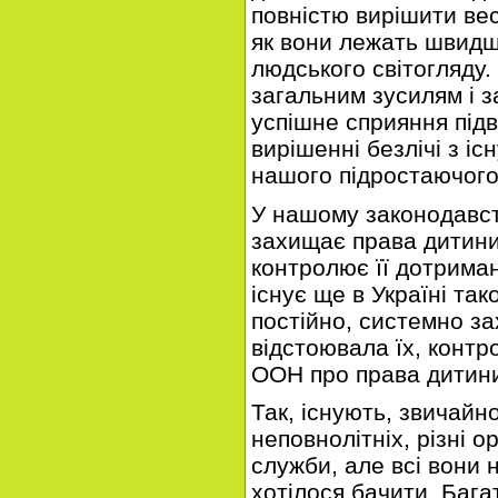
повністю вирішити вес
як вони лежать швидш
людського світогляду.
загальним зусилям і 
успішне сприяння під
вирішенні безлічі з і
нашого підростаючого
У нашому законодавст
захищає права дитини,
контролює її дотриман
існує ще в Україні тако
постійно, системно з
відстоювала їх, конт
ООН про права дитин
Так, існують, звичайн
неповнолітніх, різні о
служби, але всі вони н
хотілося бачити. Бага