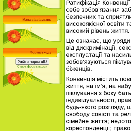
Ратифікація Конвенції
себе зобов’язання заб
безпечних та сприятл
Мапа відвідувань
високоякісної освіти 
високий рівень життя.
Це означає, що уряди
від дискримінації, сек
Форма входу
експлуатації та насил
зобов’язуються піклув
Увійти через uID
Стара форма входу
біженців.
Конвенція містить пов
життя, на ім’я, на наб
піклування з боку бат
індивідуальності, пра
будь-якого розгляду, 
свободу совісті та рел
сімейне життя; недот
кореспонденції; право