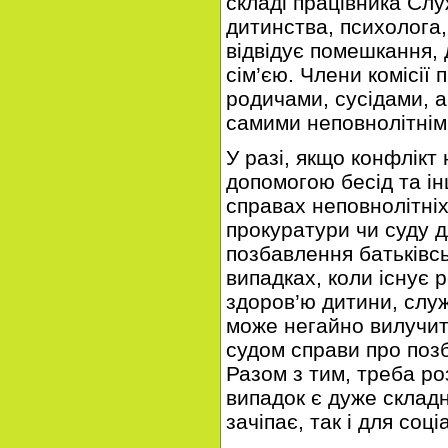
складі працівника Слу
дитинства, психолога, а
відвідує помешкання, 
сім’єю. Члени комісії 
родичами, сусідами, а 
самими неповнолітнім
У разі, якщо конфлікт 
допомогою бесід та ін
справах неповнолітні
прокуратури чи суду 
позбавлення батьківс
випадках, коли існує 
здоров’ю дитини, служ
може негайно вилучити
судом справи про позб
Разом з тим, треба ро
випадок є дуже складн
зачіпає, так і для соц