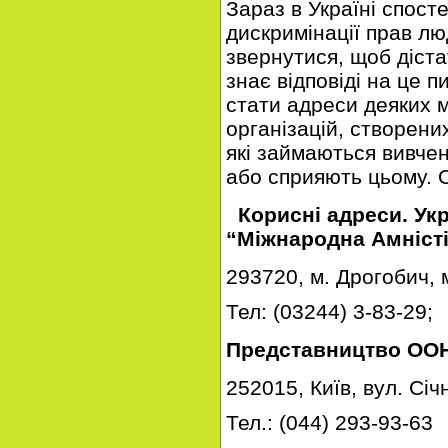
Зараз в Україні спост
дискримінації прав лю
звернутися, щоб діст
знає відповіді на це п
стати адреси деяких 
організацій, створени
які займаються вивче
або сприяють цьому. О
Корисні адреси. Укр
“Міжнародна Амніст
293720, м. Дрогобич,
Тел: (03244) 3-83-29;
Представництво ООН 
252015, Київ, вул. Сі
Тел.: (044) 293-93-63