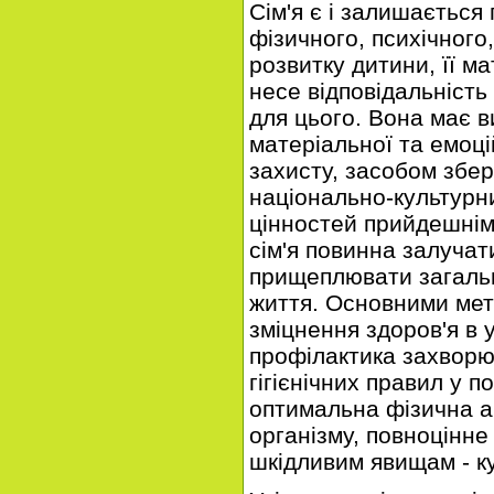
Сім'я є і залишаєтьс
фізичного, психічного
розвитку дитини, її м
несе відповідальніст
для цього. Вона має 
матеріальної та емоці
захисту, засобом збер
національно-культурн
цінностей прийдешнім
сім'я повинна залучати
прищеплювати загальн
життя. Основними ме
зміцнення здоров'я в 
профілактика захворю
гігієнічних правил у п
оптимальна фізична а
організму, повноцінне
шкідливим явищам - ку