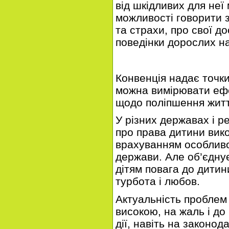
від шкідливих для неї
можливості говорити з
та страхи, про свої д
поведінки дорослих на
Конвенція надає точки
можна вимірювати ефе
щодо поліпшення житт
У різних державах і р
про права дитини вико
врахуванням особливо
держави. Але об’єдну
дітям повага до дитини
турбота і любов.
Актуальність проблем
високою, на жаль і до
дії, навіть на законода