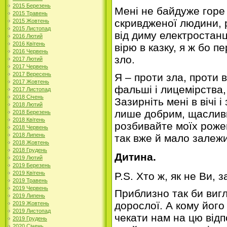
2015 Березень
Мені не байдуже горе
2015 Травень
скривдженої людини, 
2015 Жовтень
2015 Листопад
від диму електростанці
2016 Лютий
2016 Квітень
вірю в казку, я ж бо 
2016 Червень
зло.
2017 Лютий
2017 Червень
2017 Вересень
Я – проти зла, проти 
2017 Жовтень
фальші і лицемірства,
2017 Листопад
2018 Січень
Зазирніть мені в вічі і
2018 Лютий
лише добрим, щаслив
2018 Березень
2018 Квітень
розбивайте моїх роже
2018 Червень
2018 Липень
так вже й мало залежит
2018 Жовтень
2018 Грудень
Дитина.
2019 Лютий
2019 Березень
2019 Квітень
P.S. Хто ж, як не Ви, 
2019 Травень
2019 Червень
Приблизно так би виг
2019 Липень
дорослої. А кому його
2019 Жовтень
2019 Листопад
чекати нам на цю відп
2019 Грудень
2020 Січень