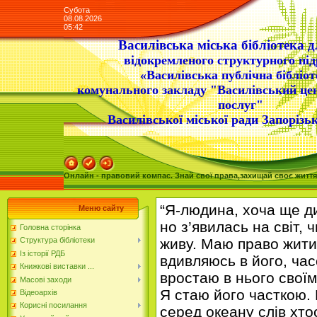
Субота
08.08.2026
05:42
Василівська міська бібліотека д
відокремленого структурного під
«Василівська публічна бібліот
комунального закладу "Василівський це
послуг"
Василівської міської ради Запорізьк
Онлайн - правовий компас. Знай свої права,захищай своє життя
“Я-людина, хоча ще ди
Меню сайту
но з’явилась на світ, ч
Головна сторінка
живу. Маю право жити.
Структура бібліотеки
Із історії РДБ
вдивляюсь в його, часо
Книжкові виставки ...
вростаю в нього своїм
Масові заходи
Я стаю його часткою.
Відеоархів
Корисні посилання
серед океану слів хтос