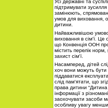
Усі державні та суспіл
підтримувати зусилля б
замінюють, спрямован
умов для виховання, о
дитини.
Найважливішою умовою
виховання в сім’ї. Це
що Конвенція ООН про
містить перелік норм,
захист сім’ї.
Насамперед, дітей слі
хоч вони можуть бути
піддаватися експлуат
слід пам’ятати, що згі
права дитини “Дитина
інформації з різноман
заохочувати засоби м
особливу увагу менши