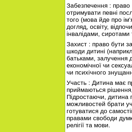
Забезпечення : право
отримувати певні посл
того (мова йде про ім
догляд, освіту, відпоч
інвалідами, сиротами 
Захист : право бути з
шкоди дитині (наприкл
батьками, залучення д
економічної чи сексуа
чи психічного знущан
Участь : Дитина має п
приймаються рішення,
Підростаючи, дитина 
можливостей брати уча
готуватися до самості
правами свободи думк
релігії та мови.