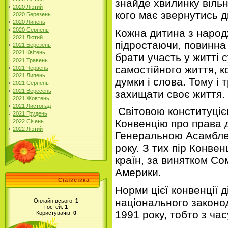
знайде хвилинку вільн
2020 Лютий
кого має звернутись 
2020 Березень
2020 Липень
2020 Серпень
Кожна дитина з народ
2021 Лютий
підростаючи, повинна
2021 Березень
2021 Квітень
брати участь у житті 
2021 Травень
самостійного життя, 
2021 Червень
2021 Липень
думки і слова. Тому і 
2021 Серпень
2021 Вересень
захищати своє життя.
2021 Жовтень
2021 Листопад
Світовою конституціє
2021 Грудень
Конвенцію про права 
2022 Січень
2022 Лютий
Генеральною Асамбле
року. З тих пір Конве
країн, за винятком Со
Америки.
Статистика
Норми цієї конвенції 
національного законо
Онлайн всього:
1
Гостей:
1
1991 року, тобто з час
Користувачів:
0