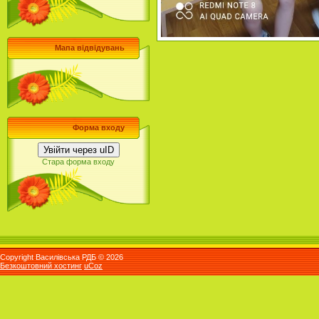
Мапа відвідувань
Форма входу
Увійти через uID
Стара форма входу
Copyright Василівська РДБ © 2026
Безкоштовний хостинг
uCoz