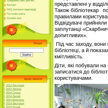
Урядовий сайт для юн...
представлені у відділ
Контакт
Також бібліотекар
по
FAQ (питання /відповіді)
Гостьова книга
правилами користуван
Онлайн ігри
Відвідувачі прийняли 
заплутанці «Скарбни
допитливих».
Під час заходу, вони
Пошук
бібліотеці, а й показа
кмітливість.
Діти, які побували на
записатися до бібліо
користувачами.
Архів записів
2012 Листопад
2013 Липень
2014 Січень
2014 Лютий
2014 Березень
2014 Листопад
2015 Лютий