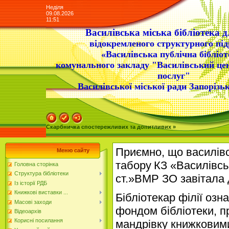
Неділя
09.08.2026
11:51
Василівська міська бібліотека д
відокремленого структурного під
«Василівська публічна бібліот
комунального закладу "Василівський це
послуг"
Василівської міської ради Запорізьк
Скарбничка спостережливих та допитливих »
Приємно, що
василів
Меню сайту
табору
КЗ «Василівськ
Головна сторінка
Структура бібліотеки
ст.»ВМР ЗО завітала
Із історії РДБ
Книжкові виставки ...
Бібліотекар філії оз
Масові заходи
фондом бібліотеки, 
Відеоархів
Корисні посилання
мандрівку книжковим