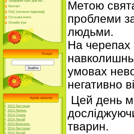
Урядовий сайт для юн...
Метою свята
Контакт
FAQ (питання /відповіді)
проблеми за
Гостьова книга
Онлайн ігри
людьми.
На черепах 
Пошук
навколишнь
умовах нево
негативно в
Цей день м
Архів записів
2012 Листопад
досліджуючи
2013 Липень
2014 Січень
2014 Лютий
тварин.
2014 Березень
2014 Листопад
2015 Лютий