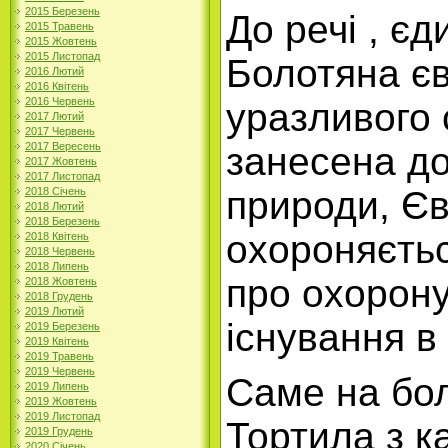
2015 Березень
До речі
,
єди
2015 Травень
2015 Жовтень
2015 Листопад
Болотяна є
2016 Лютий
2016 Квітень
2016 Червень
уразливого 
2017 Лютий
2017 Червень
занесена до
2017 Вересень
2017 Жовтень
2017 Листопад
природи, Єв
2018 Січень
2018 Лютий
2018 Березень
охороняєть
2018 Квітень
2018 Червень
2018 Липень
про охорону
2018 Жовтень
2018 Грудень
2019 Лютий
існування в
2019 Березень
2019 Квітень
2019 Травень
2019 Червень
Саме на бол
2019 Липень
2019 Жовтень
2019 Листопад
Тортила з к
2019 Грудень
2020 Січень