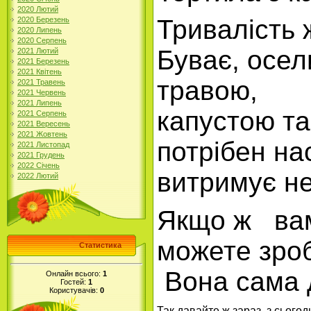
2020 Лютий
Тривалість 
2020 Березень
2020 Липень
2020 Серпень
Буває, осел
2021 Лютий
2021 Березень
2021 Квітень
травою,
2021 Травень
2021 Червень
2021 Липень
капустою та
2021 Серпень
2021 Вересень
2021 Жовтень
потрібен нас
2021 Листопад
2021 Грудень
2022 Січень
витримує н
2022 Лютий
Якщо ж
ва
можете зроб
Статистика
В
она сама д
Онлайн всього:
1
Гостей:
1
Користувачів:
0
Так давайте ж зараз, з сього