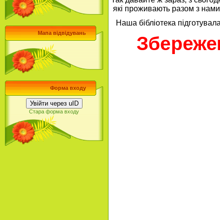
 які проживають разом з нами
Наша бібліотека підготувал
Мапа відвідувань
Збереже
Форма входу
Увійти через uID
Стара форма входу