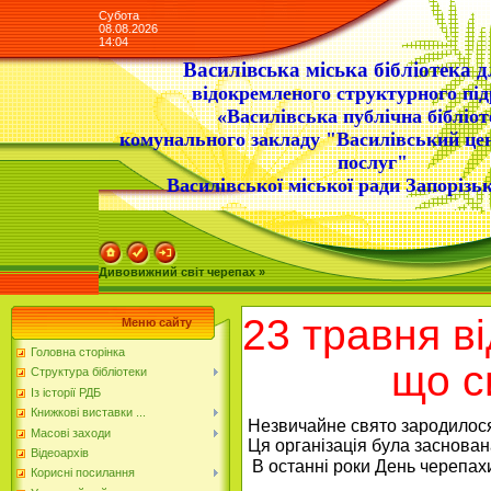
Субота
08.08.2026
14:04
Василівська міська бібліотека д
відокремленого структурного під
«Василівська публічна бібліот
комунального закладу "Василівський це
послуг"
Василівської міської ради Запорізьк
Дивовижний світ черепах »
23 травня в
Меню сайту
Головна сторінка
що с
Структура бібліотеки
Із історії РДБ
Книжкові виставки ...
Незвичайне свято зародилося 
Масові заходи
Ця організація була заснован
Відеоархів
 В останні роки День черепахи 
Корисні посилання