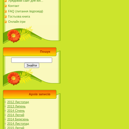
Урядовий сайт для юн...
Контакт
FAQ (питання /відповіді)
Гостьова книга
Онлайн ігри
Пошук
Архів записів
2012 Листопад
2013 Липень
2014 Січень
2014 Лютий
2014 Березень
2014 Листопад
2015 Лютий