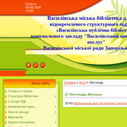
Субота
08.08.2026
13:58
Василівська міська бібліотека д
відокремленого структурного під
«Василівська публічна бібліот
комунального закладу "Василівський це
послуг"
Василівської міської ради Запорізьк
»
Головна
»
2012
»
Листопад
Меню сайту
Головна сторінка
27 Листопада, Вівторок
Структура бібліотеки
Із історії РДБ
10:43
Запрошуємо всіх до Інтернет-центру 
Книжкові виставки ...
Масові заходи
Відеоархів
Корисні посилання