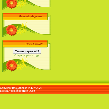
Мапа відвідувань
Форма входу
Увійти через uID
Стара форма входу
Copyright Василівська РДБ © 2026
Безкоштовний хостинг
uCoz