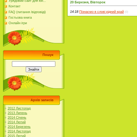
Урядовий сайт для юн...
20 Березня, Вівторок
Контакт
14:18
Пізнаємо в слові рідний край
FAQ (питання /відповіді)
(0)
Гостьова книга
Онлайн ігри
Пошук
Архів записів
2012 Листопад
2013 Липень
2014 Січень
2014 Лютий
2014 Березень
2014 Листопад
2015 Лютий