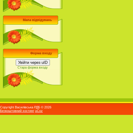
Мапа відвідувань
Форма входу
Увійти через uID
Стара форма входу
Copyright Василівська РДБ © 2026
Безкоштовний хостинг
uCoz