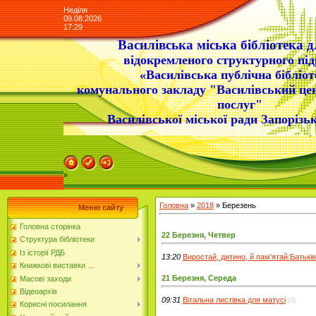
Неділя
09.08.2026
17:29
Василівська міська бібліотека д
відокремленого структурного під
«Василівська публічна бібліот
комунального закладу "Василівський це
послуг"
Василівської міської ради Запорізьк
»
Головна
»
2018
»
Березень
Меню сайту
Головна сторінка
22 Березня, Четвер
Структура бібліотеки
Із історії РДБ
13:20
Виростай, дитино, й пам'ятай:Батькі
Книжкові виставки ...
21 Березня, Середа
Масові заходи
Відеоархів
09:31
Вітальна листівка для матусі
(0)
Корисні посилання