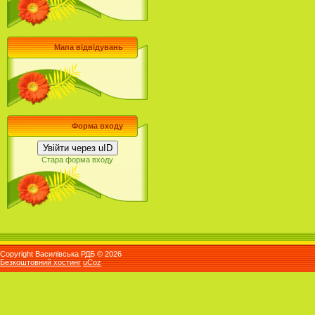
Мапа відвідувань
Форма входу
Увійти через uID
Стара форма входу
Copyright Василівська РДБ © 2026
Безкоштовний хостинг
uCoz