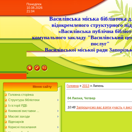
Понеділок
10.08.2026
21:04
Василівська міська бібліотека д
відокремленого структурного під
«Василівська публічна бібліот
комунального закладу "Василівський це
послуг"
Василівської міської ради Запорізьк
»
Головна
»
2013
»
Липень
Меню сайту
Головна сторінка
04 Липня, Четвер
Структура бібліотеки
Із історії РДБ
10:48
Запрошуємо вас взяти участь у виста
Книжкові виставки ...
Масові заходи
Відеоархів
Корисні посилання