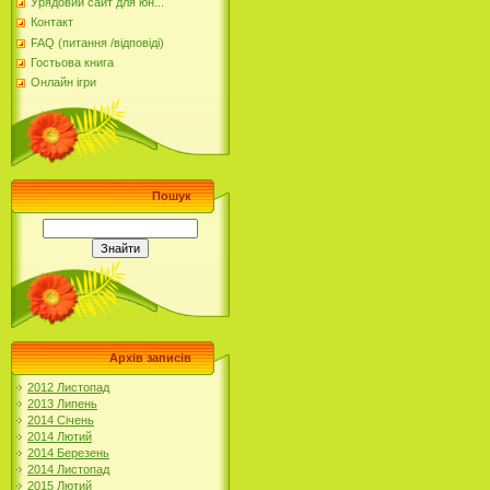
Урядовий сайт для юн...
Контакт
FAQ (питання /відповіді)
Гостьова книга
Онлайн ігри
Пошук
Архів записів
2012 Листопад
2013 Липень
2014 Січень
2014 Лютий
2014 Березень
2014 Листопад
2015 Лютий