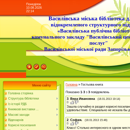
Понеділок
10.08.2026
22:14
Василівська міська бібліотека д
відокремленого структурного під
«Василівська публічна бібліот
комунального закладу "Василівський це
послуг"
Василівської міської ради Запорізьк
Головна
»
Гостьова книга
Меню сайту
Показано
1
-
3
з
3
повідомлень
Головна сторінка
Структура бібліотеки
3
.
Вера Ивановна
(18.01.2013 19:14)
0
Із історії РДБ
Зашла случайно в раздел корисні посилан
Книжкові виставки ...
удовольствие. Специально не искала бы д
Масові заходи
2
.
София.
Відеоархів
(18.01.2013 15:46)
0
Корисні посилання
Класс! Столько интересного в одном мес