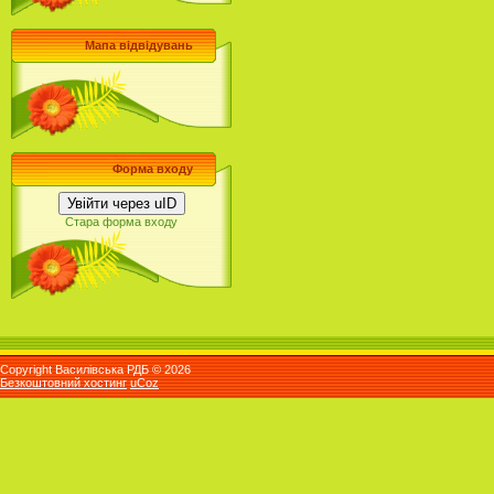
Мапа відвідувань
Форма входу
Увійти через uID
Стара форма входу
Copyright Василівська РДБ © 2026
Безкоштовний хостинг
uCoz