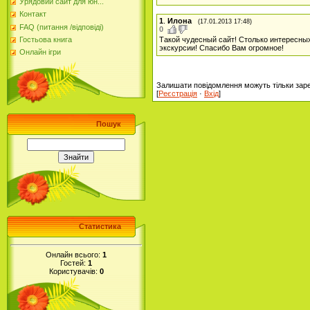
Урядовий сайт для юн...
Контакт
1
.
Илона
(17.01.2013 17:48)
FAQ (питання /відповіді)
0
Такой чудесный сайт! Столько интересны
Гостьова книга
экскурсии! Спасибо Вам огромное!
Онлайн ігри
Залишати повідомлення можуть тільки заре
[
Реєстрація
·
Вхід
]
Пошук
Статистика
Онлайн всього:
1
Гостей:
1
Користувачів:
0