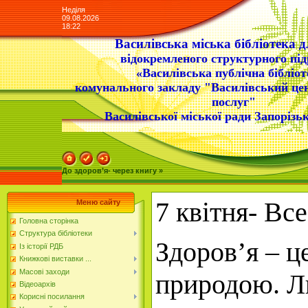
Неділя
09.08.2026
18:22
Василівська міська бібліотека д
відокремленого структурного під
«Василівська публічна бібліот
комунального закладу "Василівський це
послуг"
Василівської міської ради Запорізьк
До здоров’я- через книгу »
7 квітня- Вс
Меню сайту
Головна сторінка
Структура бібліотеки
З
доров’я
– ц
Із історії РДБ
Книжкові виставки ...
Масові заходи
природою. Лю
Відеоархів
Корисні посилання