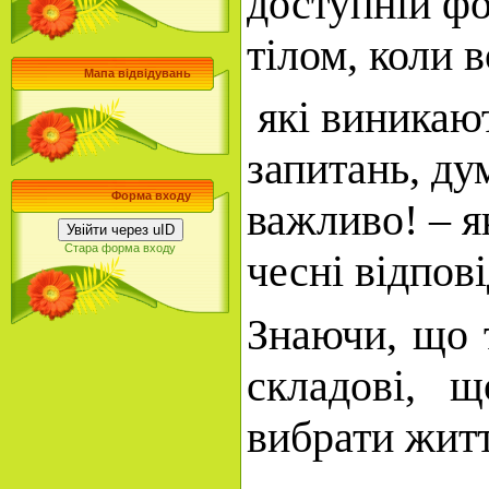
доступній фо
тілом, коли в
Мапа відвідувань
які виникают
запитань, ду
Форма входу
важливо! – я
Увійти через uID
Стара форма входу
чесні відпові
Знаючи, що т
складові, щ
вибрати житт