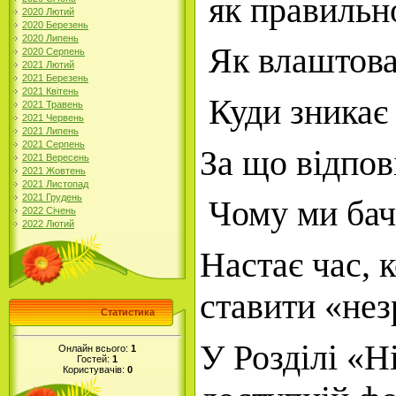
як правильно
2020 Лютий
2020 Березень
2020 Липень
Як
влаштов
2020 Серпень
2021 Лютий
2021 Березень
2021 Квітень
Куди зникає 
2021 Травень
2021 Червень
2021 Липень
2021 Серпень
За що відпов
2021 Вересень
2021 Жовтень
2021 Листопад
2021 Грудень
Чому ми бачи
2022 Січень
2022 Лютий
Настає час, 
ставити «нез
Статистика
У Розділі «Н
Онлайн всього:
1
Гостей:
1
Користувачів:
0