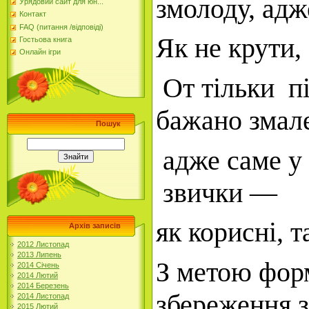
змолоду, адж
Урядовий сайт для юн...
Контакт
FAQ (питання /відповіді)
Як не крути,
Гостьова книга
Онлайн ігри
От тільки пі
бажано змале
Пошук
адже саме у 
звички —
як корисні, т
Архів записів
2012 Листопад
2013 Липень
З метою форм
2014 Січень
2014 Лютий
2014 Березень
збереження з
2014 Листопад
2015 Лютий