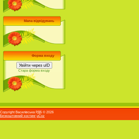
Мапа відвідувань
Форма входу
Увійти через uID
Стара форма входу
Copyright Василівська РДБ © 2026
Безкоштовний хостинг
uCoz