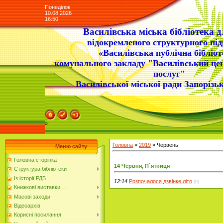
Понеділок
10.08.2026
16:50
Василівська міська бібліотека д
відокремленого структурного під
«Василівська публічна бібліот
комунального закладу "Василівський це
послуг"
Василівської міської ради Запорізьк
»
Головна
»
2019
»
Червень
Меню сайту
Головна сторінка
14 Червня, П`ятниця
Структура бібліотеки
Із історії РДБ
12:14
Розпочалося дзвінке літо
(0)
Книжкові виставки ...
Масові заходи
Відеоархів
Корисні посилання