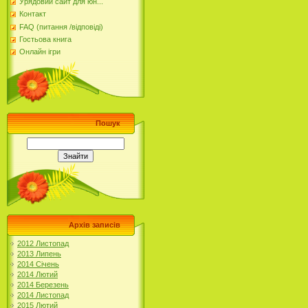
Урядовий сайт для юн...
Контакт
FAQ (питання /відповіді)
Гостьова книга
Онлайн ігри
Пошук
Архів записів
2012 Листопад
2013 Липень
2014 Січень
2014 Лютий
2014 Березень
2014 Листопад
2015 Лютий