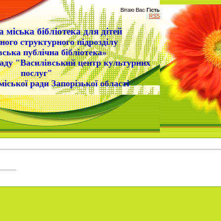
Вітаю Вас
Гість
RSS
 міська бібліотека для дітей
ного структурного підрозділу
вська публічна бібліотека»
аду "Василівський центр культурних
послуг"
міської ради Запорізької області