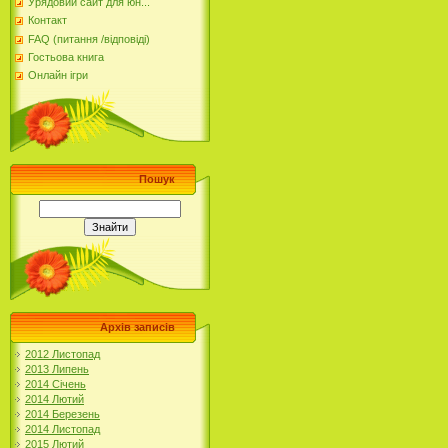
Урядовий сайт для юн...
Контакт
FAQ (питання /відповіді)
Гостьова книга
Онлайн ігри
Пошук
Архів записів
2012 Листопад
2013 Липень
2014 Січень
2014 Лютий
2014 Березень
2014 Листопад
2015 Лютий