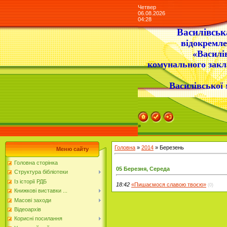
Четвер
06.08.2026
04:28
Василівська
відокремле
«Василі
комунального закл
Василівської 
»
Головна
»
2014
»
Березень
Меню сайту
Головна сторінка
05 Березня, Середа
Структура бібліотеки
Із історії РДБ
18:42
«Пишаємося славою твоєю»
(0)
Книжкові виставки ...
Масові заходи
Відеоархів
Корисні посилання