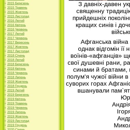
З давніх-давен ук
2015 Березень
2015 Травень
священну традицію
2015 Жовтень
прийдешніх поколін
2015 Листопад
2016 Лютий
кращих синів і доч
2016 Квітень
2016 Червень
військ
2017 Лютий
2017 Червень
Афганська війна вс
2017 Вересень
2017 Жовтень
однак відгомін її
2017 Листопад
воїнів-«афганців» щ
2018 Січень
2018 Лютий
свої душевні рани, р
2018 Березень
синами й братами, 
2018 Квітень
2018 Червень
полум’я чужої війни 
2018 Липень
2018 Жовтень
суворих горах Афгані
2018 Грудень
вшанували пам`ять
2019 Лютий
2019 Березень
Юр
2019 Квітень
Андрі
2019 Травень
2019 Червень
Ігор
2019 Липень
2019 Жовтень
Анд
2019 Листопад
Мико
2019 Грудень
2020 Січень