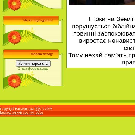
І поки на Землі і
Мапа відвідувань
порушується біблійна
повинні заспокоюват
виростає ненавист
сіє
Тому нехай пам’ять пр
Форма входу
пра
Увійти через uID
Стара форма входу
Copyright Василівська РДБ © 2026
Безкоштовний хостинг
uCoz