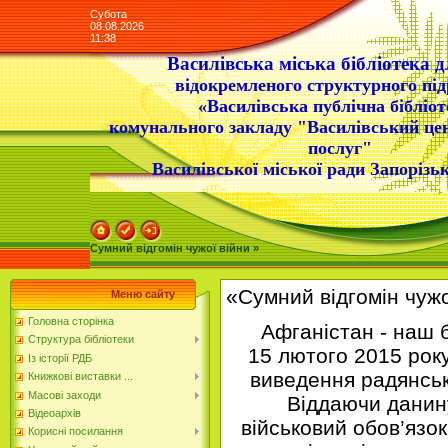
Субота
08.08.2026
11:38
Василівська міська бібліотека д
відокремленого структурного під
«Василівська публічна бібліот
комунального закладу "Василівський це
послуг"
Василівської міської ради Запорізьк
Сумний відгомін чужої війни »
«Сумний відгомін чужо
Меню сайту
Головна сторінка
Афганістан - наш б
Структура бібліотеки
15 лютого 2015 року
Із історії РДБ
виведення радянсь
Книжкові виставки ...
Масові заходи
Віддаючи данину 
Відеоархів
військовий обов’язо
Корисні посилання