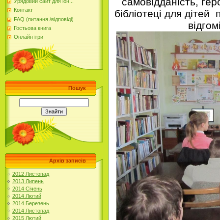
самовідданість, гер
Урядовий сайт для юн...
Контакт
бібліотеці для дітей
FAQ (питання /відповіді)
відгом
Гостьова книга
Онлайн ігри
Пошук
Архів записів
2012 Листопад
2013 Липень
2014 Січень
2014 Лютий
2014 Березень
2014 Листопад
2015 Лютий