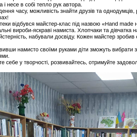
 і несе в собі тепло рук автора.
ння часу, можливість знайти друзів та однодумців, р
вах!
отеки відбувся майстер-клас під назвою «Hand made 
кальні вироби-яскраві намиста. Хлопчаки та дівчатка
терність, набували досвіду. Кожен майстер зробив с
.
вши намисто своїми руками діти зможуть вибрати за
ями.
себе у творчості, розвивайтесь, отримуйте задовол