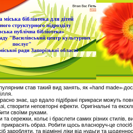
Вітаю Вас
Гість
RSS
 міська бібліотека для дітей
ного структурного підрозділу
вська публічна бібліотека»
аду "Василівський центр культурних
послуг"
міської ради Запорізької області
лярним став такий вид занять, як «hand made»-досл
ілля.
асно знає, що вдало підібрані прикраси можуть повн
зі, створити неповторні ефекти. Оригінальні та екс
бити своїми руками.
та сережки, кольє і браслети самих різних стилів, в
ів прикрасять образ. Робити щось власноруч-це спосі
іб заробляти, та відмінні ліки від нудьги та щоденнос