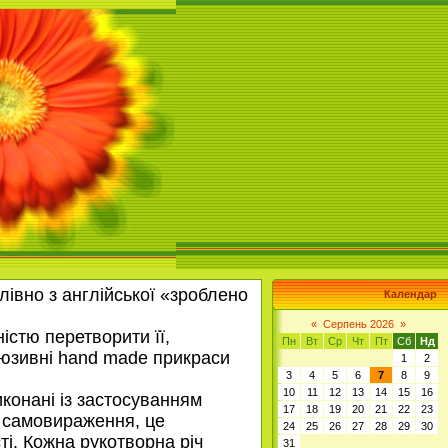
івно з англійської «зроблено
Календар
«
Серпень 2026
»
істю перетворити її,
Пн
Вт
Ср
Чт
Пт
Сб
Нд
клюзивні hand made прикраси
1
2
3
4
5
6
7
8
9
10
11
12
13
14
15
16
иконані із застосуванням
17
18
19
20
21
22
23
б самовираження, це
24
25
26
27
28
29
30
ті. Кожна рукотворна річ
31