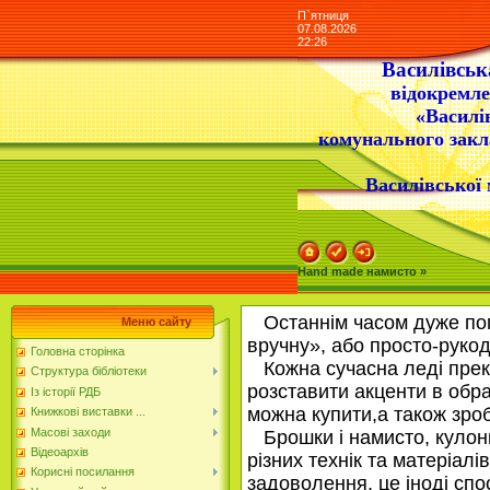
П`ятниця
07.08.2026
22:26
Василівська
відокремле
«Василі
комунального закл
Василівської 
Hand made намисто »
Останнім часом дуже попу
Меню сайту
вручну», або просто-рукод
Головна сторінка
Кожна сучасна леді прекр
Структура бібліотеки
розставити акценти в обра
Із історії РДБ
можна купити,а також зро
Книжкові виставки ...
Масові заходи
Брошки і намисто, кулони 
Відеоархів
різних технік та матеріал
Корисні посилання
задоволення, це іноді спос