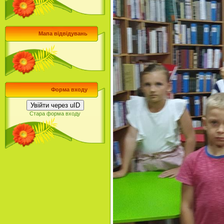
Мапа відвідувань
Форма входу
Увійти через uID
Стара форма входу