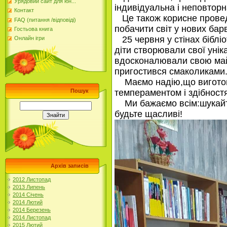
Урядовий сайт для юн...
індивідуальна і неповторна
Контакт
Це також корисне проведе
FAQ (питання /відповіді)
побачити світ у нових бар
Гостьова книга
25 червня у стінах біблі
Онлайн ігри
діти створювали свої уні
вдосконалювали свою майс
пригостився смаколиками
Маємо надію,що виготови
Пошук
темпераментом і здібност
Ми бажаємо всім:шукайте 
будьте щасливі!
Архів записів
2012 Листопад
2013 Липень
2014 Січень
2014 Лютий
2014 Березень
2014 Листопад
2015 Лютий