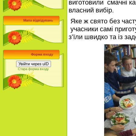
виготовили
смачні ка
власний вибір.
Яке ж свято без час
Мапа відвідувань
учасники
самі пригот
з’їли швидко та із за
Форма входу
Увійти через uID
Стара форма входу