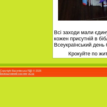
Всі заходи мали єдин
кожен присутній в біб
Всеукраїнський день б
Крокуйте по життю 
Copyright Василівська РДБ © 2026
Безкоштовний хостинг
uCoz