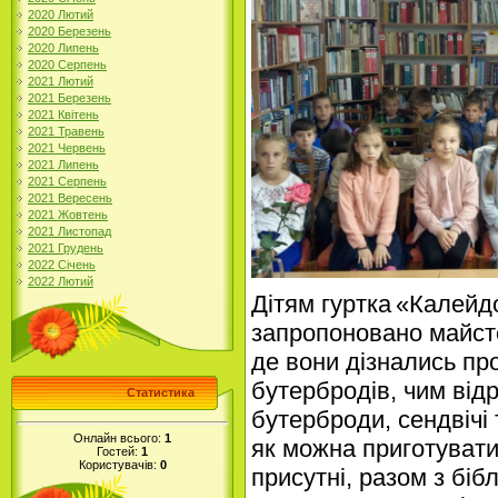
2020 Лютий
2020 Березень
2020 Липень
2020 Серпень
2021 Лютий
2021 Березень
2021 Квітень
2021 Травень
2021 Червень
2021 Липень
2021 Серпень
2021 Вересень
2021 Жовтень
2021 Листопад
2021 Грудень
2022 Січень
2022 Лютий
Дітям
гуртка
«Калейд
запропоновано майсте
де вони дізнались пр
бутербродів, чим від
Статистика
бутерброди, сендвічі 
Онлайн всього:
1
як можна приготувати
Гостей:
1
Користувачів:
0
присутні, разом з біб