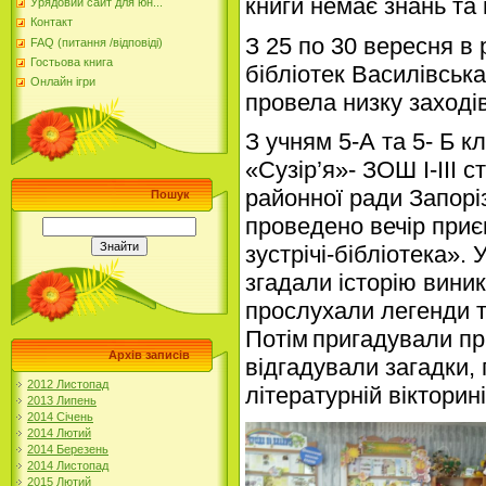
книги немає знань та
Урядовий сайт для юн...
Контакт
З 25 по 30 вересня в
FAQ (питання /відповіді)
Гостьова книга
бібліотек
Василівська
Онлайн ігри
провела низку заході
З учням 5-А та 5- Б к
«Сузір’я»-
ЗОШ І-ІІІ с
районної ради Запоріз
Пошук
проведено вечір приє
зустрічі-бібліотека».
згадали історію виник
прослухали легенди т
Потім
пригадували при
Архів записів
відга
дували загадки,
2012 Листопад
літературні
й
вікторин
і
2013 Липень
2014 Січень
2014 Лютий
2014 Березень
2014 Листопад
2015 Лютий