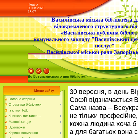
Неділя
09.08.2026
18:07
Василівська міська бібліотека д
відокремленого структурного під
«Василівська публічна бібліот
комунального закладу "Василівський це
послуг"
Василівської міської ради Запорізьк
До Всеукраїнського дня бібліотек »
30 вересня, в день Вір
Меню сайту
Софії відзначається
В
Головна сторінка
Структура бібліотеки
Сама назва – Всеукра
Із історії РДБ
не тільки професійне
Книжкові виставки ...
Масові заходи
кожна людина хоча б р
Відеоархів
а для багатьох вона 
Корисні посилання