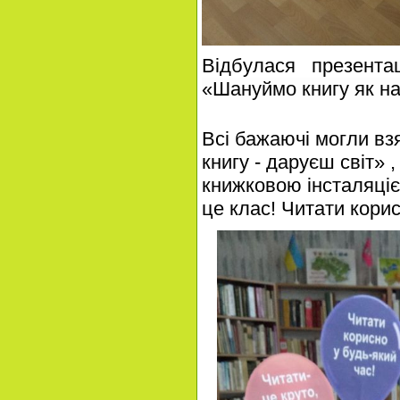
Відбулася презента
«Шануймо книгу як на
Всі бажаючі могли вз
книгу - даруєш світ» ,
книжковою інсталяціє
це клас! Читати корис