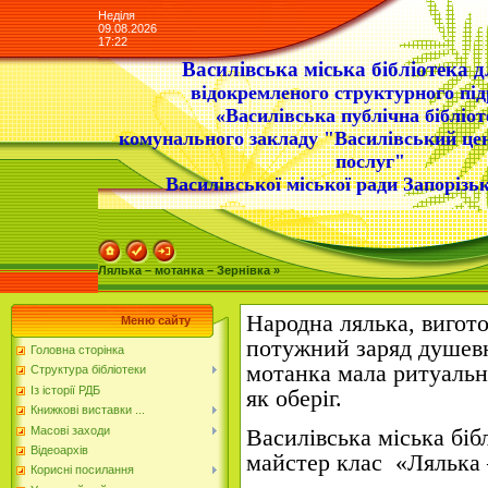
Неділя
09.08.2026
17:22
Василівська міська бібліотека д
відокремленого структурного під
«Василівська публічна бібліот
комунального закладу "Василівський це
послуг"
Василівської міської ради Запорізьк
Лялька – мотанка – Зернівка »
Народна лялька, вигото
Меню сайту
потужний заряд ду
шев
Головна сторінка
мотанка мала ритуальн
Структура бібліотеки
Із історії РДБ
як оберіг.
Книжкові виставки ...
Масові заходи
Василівська міська біб
Відеоархів
майстер клас «Лялька 
Корисні посилання