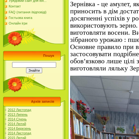
Урядовий сайт для юн...
Зернівка - це амулет, 
Контакт
принос
и
ть в дім доста
FAQ (питання /відповіді)
досягненні успіхів у р
Гостьова книга
використовують зерно.
Онлайн ігри
виготовляти восени. В
зібраного урожаю : пше
Основне правило при в
застосовувати подрібне
Пошук
обов’язково лише цілі з
виготовляли ляльку Зер
Архів записів
2012 Листопад
2013 Липень
2014 Січень
2014 Лютий
2014 Березень
2014 Листопад
2015 Лютий