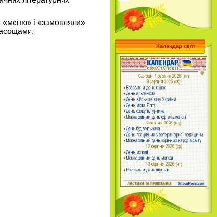
тичних літературних
и «меню» і «замовляли»
ласощами.
Календар свят