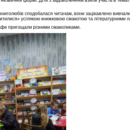
 незвичній формі. Діти з задоволенням взяли участь в тема
ниголюбів сподобалася читачам, вони зацікавлено вивчал
ситилися» усілякою книжковою смакотою та літературними 
афе пригощали різними смаколиками.