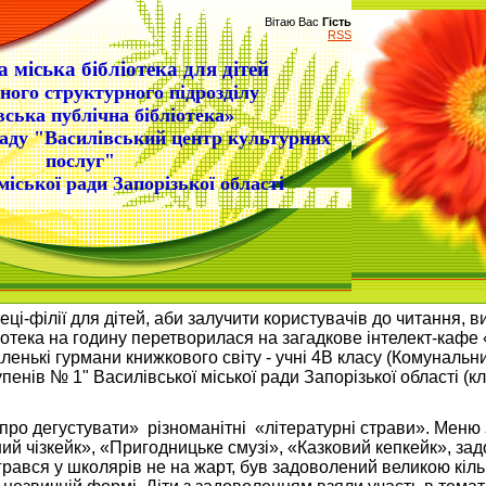
Вітаю Вас
Гість
RSS
 міська бібліотека для дітей
ного структурного підрозділу
вська публічна бібліотека»
аду "Василівський центр культурних
послуг"
міської ради Запорізької області
теці-філії для дітей, аби залучити користувачів до читання, 
бліотека на годину перетворилася на загадкове інтелект-каф
аленькі гурмани книжкового світу - учні 4В класу (Комунальн
тупенів № 1" Василівської міської ради Запорізької області (
ро дегустувати» різноманітні «літературні страви». Меню 
ий чізкейк», «Пригодницьке смузі», «Казковий кепкейк», з
ігрався у школярів не на жарт, був задоволений великою кільк