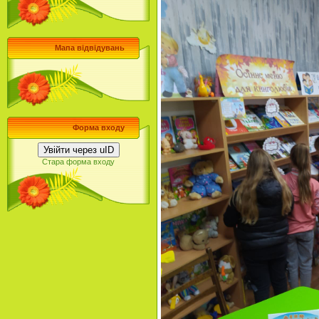
Мапа відвідувань
Форма входу
Увійти через uID
Стара форма входу