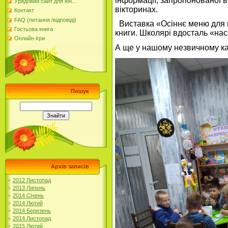
інформації, запропонованої в
Урядовий сайт для юн...
вікторинах.
Контакт
FAQ (питання /відповіді)
Виставка «Осіннє меню для к
Гостьова книга
книги. Школярі вдосталь «на
Онлайн ігри
А ще у нашому незвичному к
Пошук
Архів записів
2012 Листопад
2013 Липень
2014 Січень
2014 Лютий
2014 Березень
2014 Листопад
2015 Лютий