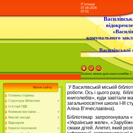
П`ятниця
07.08.2026
07:01
Василівська
відокремле
«Василі
комунального закл
Василівської 
Осіннє меню для книголюбів »
У Василівській міській бібліо
Меню сайту
роботи. Ось і цього разу, бі
Головна сторінка
книголюбів», куди завітали м
Структура бібліотеки
загальноосвітня школа І-ІІІ с
Із історії РДБ
Аліна В’ячеславівна).
Книжкові виставки ...
Бібліотекар запропонувала «п
Масові заходи
«Українське желе», «Зарубіжн
Відеоархів
смаки дітей. Апетит, який роз
Корисні посилання