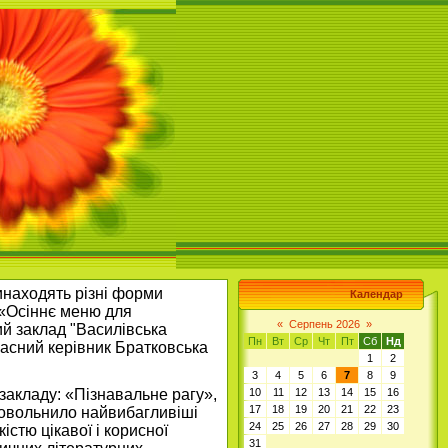
винаходять різні форми
Календар
е «Осіннє меню для
«
Серпень 2026
»
ий заклад "Василівська
Пн
Вт
Ср
Чт
Пт
Сб
Нд
класний керівник Братковська
1
2
3
4
5
6
7
8
9
закладу: «Пізнавальне рагу»,
10
11
12
13
14
15
16
17
18
19
20
21
22
23
адовольнило найвибагливіші
24
25
26
27
28
29
30
істю цікавої і корисної
31