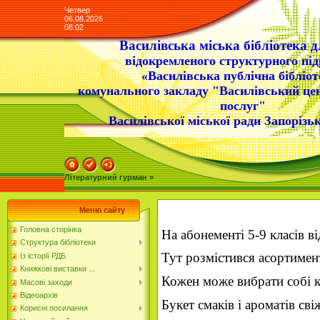
Четвер
06.08.2026
08:02
Василівська міська бібліотека д
відокремленого структурного під
«Василівська публічна бібліот
комунального закладу "Василівський це
послуг"
Василівської міської ради Запорізьк
Літературний гурман »
Меню сайту
Головна сторінка
На абонементі 5-9 класів в
Структура бібліотеки
Тут розмістився асортимен
Із історії РДБ
Книжкові виставки ...
Кожен може вибрати собі к
Масові заходи
Відеоархів
Букет смаків і ароматів св
Корисні посилання