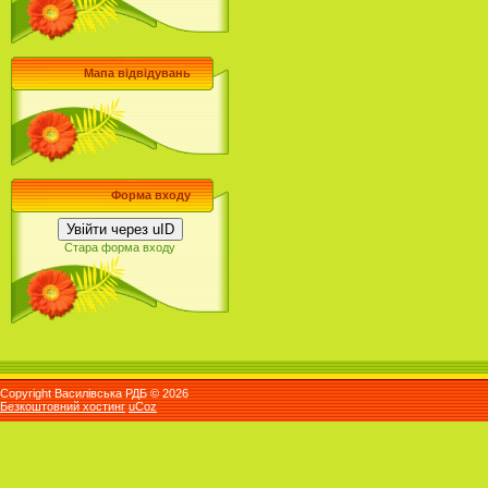
Мапа відвідувань
Форма входу
Увійти через uID
Стара форма входу
Copyright Василівська РДБ © 2026
Безкоштовний хостинг
uCoz