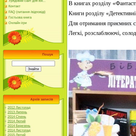
Урядовий сайт для юн...
В книгах розділу «Фантастич
Контакт
FAQ (питання /відповіді)
Книги розділу «Детективні
Гостьова книга
Для отримання 
приємних с
Онлайн ігри
Легкі, розслаблюючі, солод
Пошук
Архів записів
2012 Листопад
2013 Липень
2014 Січень
2014 Лютий
2014 Березень
2014 Листопад
2015 Лютий