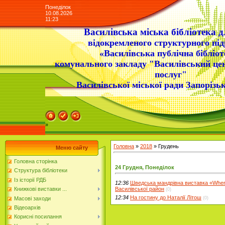
Понеділок
10.08.2026
11:23
Василівська міська бібліотека д
відокремленого структурного під
«Василівська публічна бібліот
комунального закладу "Василівський це
послуг"
Василівської міської ради Запорізьк
»
Головна
»
2018
»
Грудень
Меню сайту
Головна сторінка
24 Грудня, Понеділок
Структура бібліотеки
Із історії РДБ
12:36
Шведська мандрівна виставка «Where 
Василівської район
Книжкові виставки ...
(0)
12:34
На гостину до Наталії Літош
Масові заходи
(0)
Відеоархів
Корисні посилання