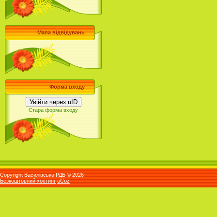
Мапа відвідувань
Форма входу
Увійти через uID
Стара форма входу
Copyright Василівська РДБ © 2026
Безкоштовний хостинг
uCoz