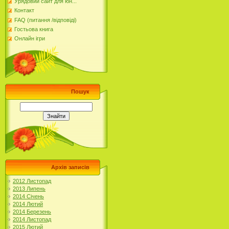
Урядовий сайт для юн...
Контакт
FAQ (питання /відповіді)
Гостьова книга
Онлайн ігри
Пошук
Архів записів
2012 Листопад
2013 Липень
2014 Січень
2014 Лютий
2014 Березень
2014 Листопад
2015 Лютий