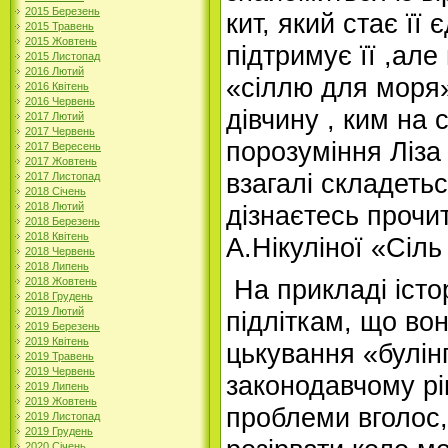
2015 Березень
кит, який стає її
2015 Травень
2015 Жовтень
підтримує її ,але
2015 Листопад
2016 Лютий
«сіллю для моря»
2016 Квітень
2016 Червень
дівчину , ким на 
2017 Лютий
2017 Червень
порозуміння Ліза 
2017 Вересень
2017 Жовтень
взагалі складетьс
2017 Листопад
2018 Січень
дізнаєтесь прочи
2018 Лютий
2018 Березень
2018 Квітень
А.Нікуліної «Сіл
2018 Червень
2018 Липень
На прикладі істо
2018 Жовтень
2018 Грудень
2019 Лютий
підліткам, що во
2019 Березень
2019 Квітень
цькування «булін
2019 Травень
2019 Червень
законодавчому рі
2019 Липень
2019 Жовтень
проблеми вголос,
2019 Листопад
2019 Грудень
2020 Січень