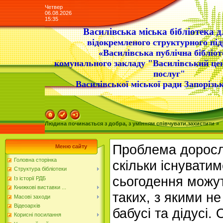
Четвер
06.08.2026
15:35
Василівська міська бібліотека д
відокремленого структурного під
«Василівська публічна бібліот
комунального закладу "Василівський це
послуг"
Василівської міської ради Запорізьк
Людина починається з добра, з умінням співчувати,захистити »
Проблема дорослі
Меню сайту
Головна сторінка
скільки існувати
Структура бібліотеки
сьогодення можут
Із історії РДБ
Книжкові виставки ...
таких, з якими не
Масові заходи
Відеоархів
бабусі та дідусі.
Корисні посилання