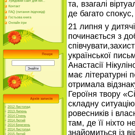
Урядовий сайт для юн...
та, взагалі віртуа
Контакт
де багато спокус,
FAQ (питання /відповіді)
Гостьова книга
Онлайн ігри
21 липня у дитячі
починається з до
співчувати,захис
української пись
Пошук
Анастасії Нікулі
має літературні п
отримала відзнак
Героїня твору «С
Архів записів
складну ситуацію
2012 Листопад
ровесників і влас
2013 Липень
2014 Січень
там, де її ніхто н
2014 Лютий
2014 Березень
2014 Листопад
знайомиться із в
2015 Лютий