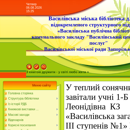
Четвер
06.08.2026
15:25
Василівська міська бібліотека д
відокремленого структурного під
«Василівська публічна бібліот
комунального закладу "Василівський це
послуг"
Василівської міської ради Запорізьк
З книгою дружити - у світі любо жити »
У теплий сонячн
Меню сайту
Головна сторінка
завітали учні
1-Б
Структура бібліотеки
Леонідівна
КЗ
Із історії РДБ
Книжкові виставки ...
«Василівська
заг
Масові заходи
Відеоархів
ІІІ ступенів
№1»
Корисні посилання