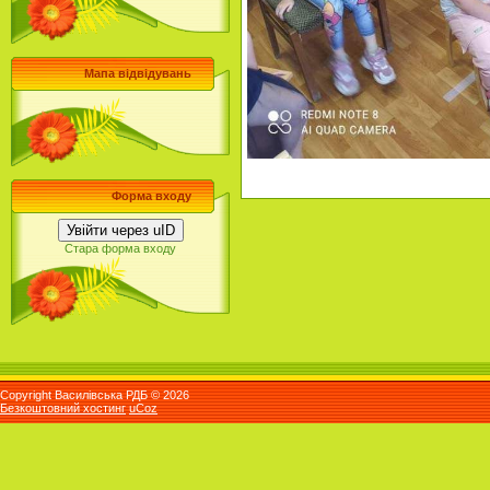
Мапа відвідувань
Форма входу
Увійти через uID
Стара форма входу
Copyright Василівська РДБ © 2026
Безкоштовний хостинг
uCoz