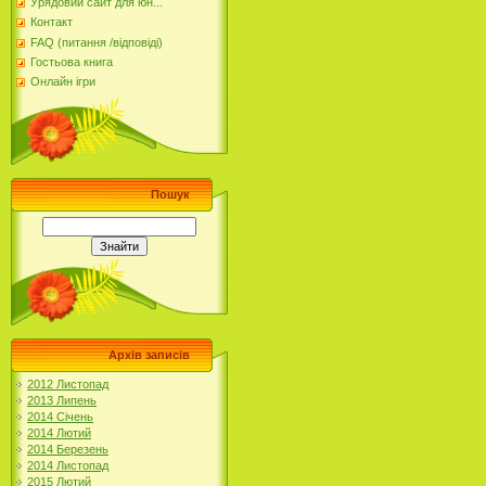
Урядовий сайт для юн...
Контакт
FAQ (питання /відповіді)
Гостьова книга
Онлайн ігри
Пошук
Архів записів
2012 Листопад
2013 Липень
2014 Січень
2014 Лютий
2014 Березень
2014 Листопад
2015 Лютий