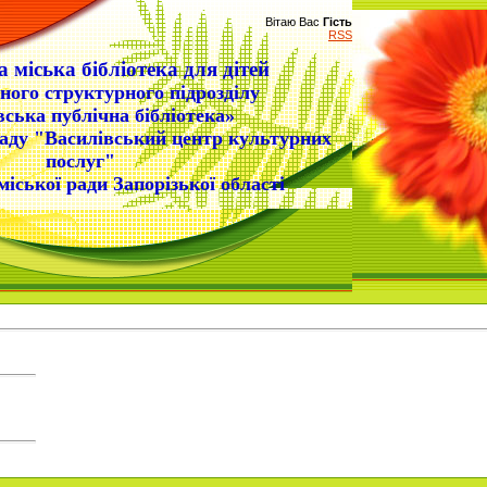
Вітаю Вас
Гість
RSS
 міська бібліотека для дітей
ного структурного підрозділу
вська публічна бібліотека»
аду "Василівський центр культурних
послуг"
міської ради Запорізької області