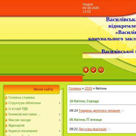
Неділя
09.08.2026
14:03
Василівська
відокремле
«Василі
комунального закл
Василівської 
»
Головна
»
2019
»
Квітень
Меню сайту
Головна сторінка
10 Квітня, Середа
Структура бібліотеки
Із історії РДБ
09:14
Тиждень дитячого читання
(0)
Книжкові виставки ...
05 Квітня, П`ятниця
Масові заходи
Відеоархів
09:21
Джутова фантазія
(0)
Корисні посилання