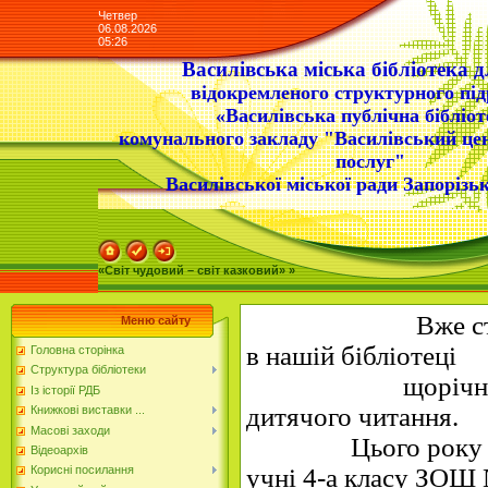
Четвер
06.08.2026
05:26
Василівська міська бібліотека д
відокремленого структурного під
«Василівська публічна бібліот
комунального закладу "Василівський це
послуг"
Василівської міської ради Запорізьк
«Світ чудовий – світ казковий» »
Вже стало тра
Меню сайту
в нашій бібліотеці
Головна сторінка
Структура бібліотеки
щорічного Все
Із історії РДБ
дитячого читання.
Книжкові виставки ...
Масові заходи
Цього року його
Відеоархів
учні 4-а класу ЗОШ
Корисні посилання