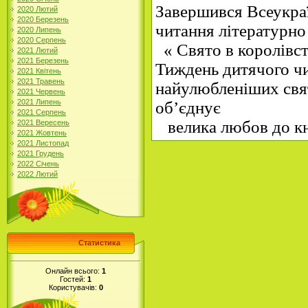
Завершився Всеукра
2020 Лютий
2020 Березень
читання літературн
2020 Липень
2020 Серпень
« Свято в королівст
2021 Лютий
2021 Березень
Тиждень дитячого ч
2021 Квітень
2021 Травень
найулюбленіших свят
2021 Червень
2021 Липень
об’єднує
2021 Серпень
велика любов до к
2021 Вересень
2021 Жовтень
2021 Листопад
2021 Грудень
2022 Січень
2022 Лютий
Статистика
Онлайн всього:
1
Гостей:
1
Користувачів:
0