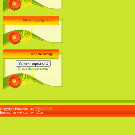
Мапа відвідувань
Форма входу
Увійти через uID
Стара форма входу
Copyright Василівська РДБ © 2026
Безкоштовний хостинг
uCoz