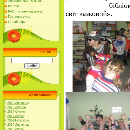
Урядовий сайт для юн...
бібліокарнава
Контакт
FAQ (питання /відповіді)
світ казковий».
Гостьова книга
Онлайн ігри
Пошук
Архів записів
2012 Листопад
2013 Липень
2014 Січень
2014 Лютий
2014 Березень
2014 Листопад
2015 Лютий