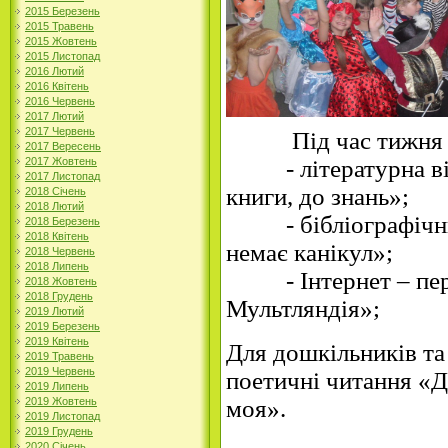
2015 Березень
2015 Травень
2015 Жовтень
2015 Листопад
2016 Лютий
2016 Квітень
2016 Червень
2017 Лютий
2017 Червень
Під час тижня ці
2017 Вересень
2017 Жовтень
- літературна вікт
2017 Листопад
книги, до знань»;
2018 Січень
2018 Лютий
- бібліографічний
2018 Березень
2018 Квітень
немає канікул»;
2018 Червень
2018 Липень
- Інтернет – пере
2018 Жовтень
2018 Грудень
Мультляндія»;
2019 Лютий
2019 Березень
2019 Квітень
Для дошкільників та 
2019 Травень
2019 Червень
поетичні читання «Д
2019 Липень
2019 Жовтень
моя».
2019 Листопад
2019 Грудень
2020 Січень