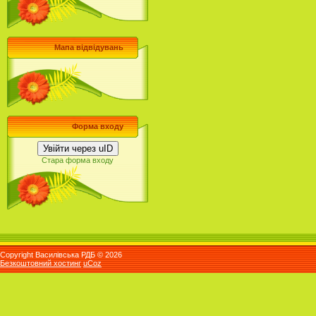
Мапа відвідувань
Форма входу
Увійти через uID
Стара форма входу
Copyright Василівська РДБ © 2026
Безкоштовний хостинг
uCoz