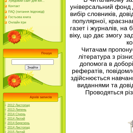
Урядовий сайт для юн...
універсальний фонд 
Контакт
FAQ (питання /відповіді)
вибір словників, дові
Гостьова книга
популярної, краєзна
Онлайн ігри
газет і журналів, на 
віку, що дає змогу з
ко
Читачам пропону
Пошук
література з різн
допомога в доборі
рефератів, повідомл
здійснюється навчан
виданнями та дові
Проводяться різ
Архів записів
2012 Листопад
2013 Липень
2014 Січень
2014 Лютий
2014 Березень
2014 Листопад
2015 Лютий