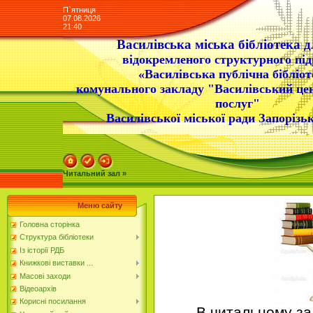
П`ятниця
07.08.2026
21:40
Василівська міська бібліотека д
відокремленого структурного під
«Василівська публічна бібліот
комунального закладу "Василівський це
послуг"
Василівської міської ради Запорізьк
Читальний зал »
Меню сайту
Головна сторінка
Структура бібліотеки
Із історії РДБ
Книжкові виставки ...
Масові заходи
Відеоархів
Корисні посилання
В читальному за