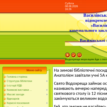
Субота
08.08.2026
16:26
Василівська
відокремле
«Василі
комунального закл
Василівської 
Водохреща морозцем йде з лег
На зимові бібліотечні поси
Меню сайту
Анатолієм завітали учні 5А
Головна сторінка
Структура бібліотеки
Свято Водохреща займає осо
Із історії РДБ
називають вечерю напередод
Книжкові виставки ...
святкового столу із 12 пісн
Масові заходи
закінчуються великим водо
Відеоархів
Корисні посилання
Гей, хто зможе не вагайтесь