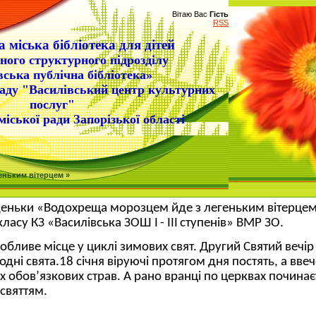
Вітаю Вас
Гість
RSS
 міська бібліотека для дітей
ного структурного підрозділу
вська публічна бібліотека»
аду "Василівський центр культурних
послуг"
міської ради Запорізької області
еньким вітерцем »
деньки «Водохреща морозцем йде з легеньким вітерцем»
 класу КЗ «Василівська ЗОШ
I
-
III
ступенів» ВМР ЗО.
бливе місце у циклі зимових свят. Другий Святий вечір 
ні свята.18 січня віруючі протягом дня постять, а вве
их обов
’
язкових страв. А рано вранці по церквах починає
святтям.