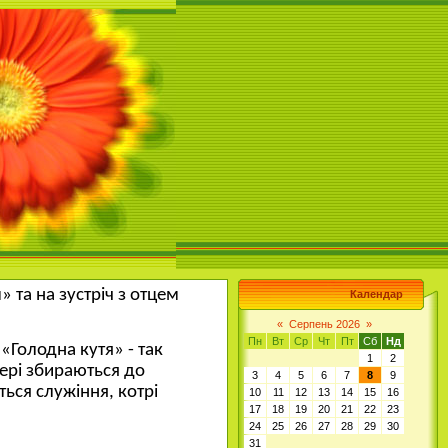
 та на зустріч з отцем
Календар
«
Серпень 2026
»
Пн
Вт
Ср
Чт
Пт
Сб
Нд
«Голодна кутя» - так
1
2
чері збираються до
3
4
5
6
7
8
9
ться служіння, котрі
10
11
12
13
14
15
16
17
18
19
20
21
22
23
24
25
26
27
28
29
30
31