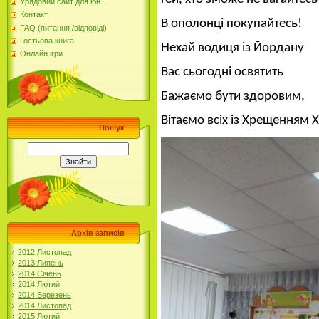
Урядовий сайт для юн...
Контакт
В ополонці покупайтесь!
FAQ (питання /відповіді)
Гостьова книга
Нехай водиця із Йордану
Онлайн ігри
Вас сьогодні освятить
Бажаємо бути здоровим,
Вітаємо всіх із Хрещенням 
Пошук
Архів записів
2012 Листопад
2013 Липень
2014 Січень
2014 Лютий
2014 Березень
2014 Листопад
2015 Лютий