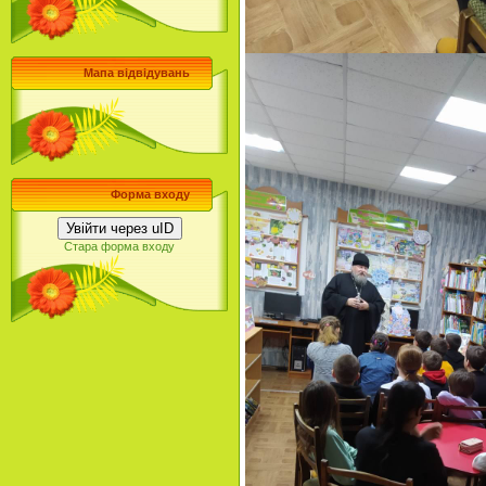
Мапа відвідувань
Форма входу
Увійти через uID
Стара форма входу