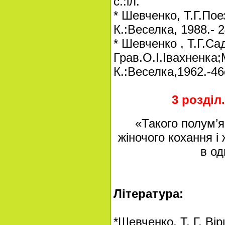
с.:іл.
* Шевченко, Т.Г.Поез
К.:Веселка, 1988.- 2
* Шевченко , Т.Г.Са
Грав.О.І.Івахненка
К.:Веселка,1962.-46с
3 розділ.
«Такого полум’я
жіночого кохання і
в од
М. Р
Література:
*Шевченко, Т. Г. Вір