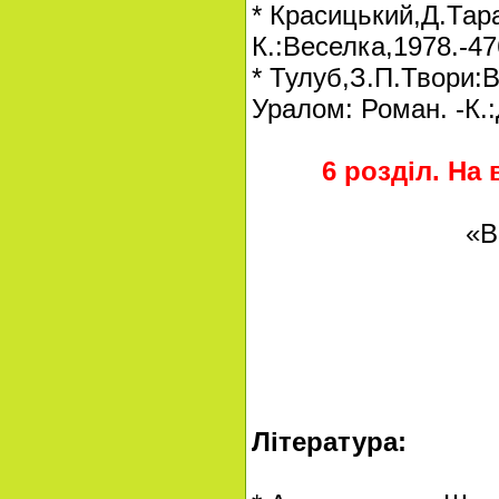
* Красицький,Д.Тарас
К.:Веселка,1978.-476
* Тулуб,З.П.Твори:В
Уралом: Роман. -К.:
6 розділ. На
«В дні пер
в щасливі
Іду з ди
Несу ду
Ю. Ри
Література: