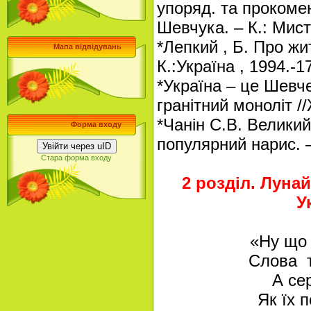
упоряд. та прокоме
Шевчука. – К.: Мисте
*Лепкий , Б. Про жи
Мапа відвідувань
К.:Україна , 1994.-17
*Україна – це Шевче
гранітний моноліт /
*Чанін С.В. Великий
Форма входу
популярний нарис. –
Увійти через uID
Стара форма входу
2 розділ. Луна
У
«Ну що 
Слова т
А се
Як їх п