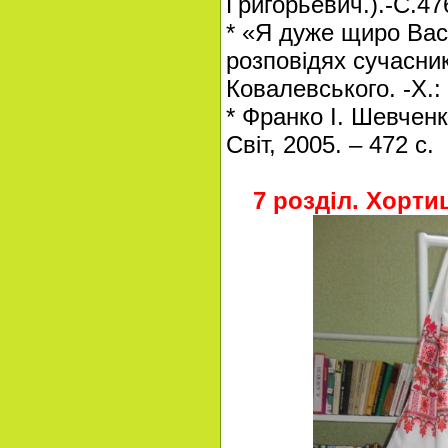
Григорьевич.).-С.47
* «Я дуже щиро Вас
розповідях сучасник
Ковалевського. -X.:
* Франко І. Шевченко
Світ, 2005. – 472 с.
7 розділ. Хорти