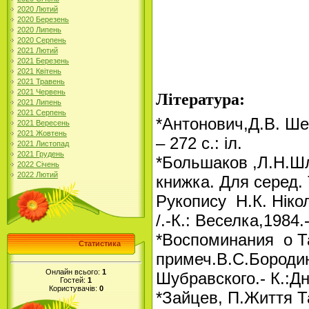
«Істо
2020 Лютий
є ча
2020 Березень
2020 Липень
моєї
2020 Серпень
2021 Лютий
2021 Березень
Т.Г. 
2021 Квітень
2021 Травень
2021 Червень
Література:
2021 Липень
2021 Серпень
*Антонович,Д.В. Шев
2021 Вересень
2021 Жовтень
– 272 с.: іл.
2021 Листопад
2021 Грудень
*Большаков ,Л.Н.Шл
2022 Січень
2022 Лютий
книжка. Для серед. 
Рукопису Н.К. Ніко
/.-К.: Веселка,1984.-
*Воспоминания о Т
Статистика
примеч.В.С.Бородин
Онлайн всього:
1
Шубравского.- К.:Дн
Гостей:
1
Користувачів:
0
*Зайцев, П.Життя Та