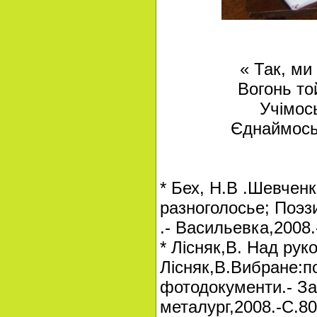
« Так, ми
Вогонь то
Учімось
Єднаймось 
* Бех, Н.В .Шевченк
разноголосье; Поэз
.- Васильевка,2008.
* Лісняк,В. Над рук
Лісняк,В.Вибране:по
фотодокументи.- За
металург,2008.-С.80