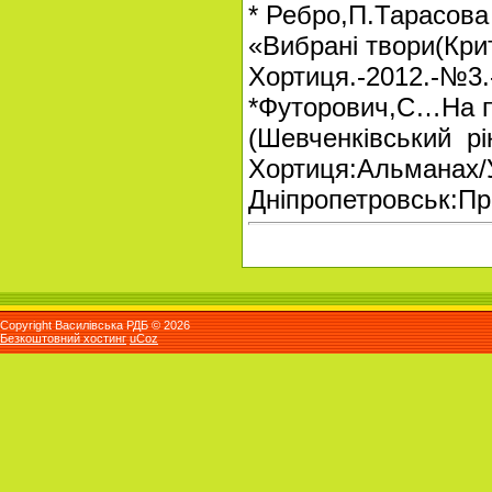
* Ребро,П.Тарасова 
«Вибрані твори(Крит
Хортиця.-2012.-№3.
*Футорович,С…На п
(Шевченківський рік
Хортиця:Альманах/У
Дніпропетровськ:Пр
Copyright Василівська РДБ © 2026
Безкоштовний хостинг
uCoz