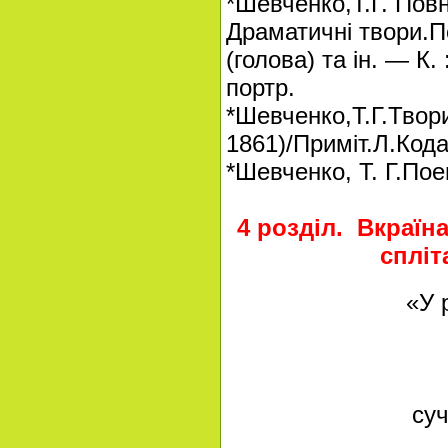
*Шевченко,Т.Г. Повне
Драматичні твори.По
(голова) та ін. — К.
портр.
*Шевченко,Т.Г.Твори
1861)/Приміт.Л.Кодац
*Шевченко, Т. Г.Пое
4 розділ. Вкраїна
спліт
«У росяні в
До ніг т
Ми чуєм
Крізь ст
су