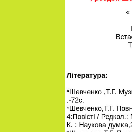
« Ми чуємо
І голос тв
Встає в новій 
Твоя Тарас
В.С
Література:
*Шевченко ,Т.Г. Муз
.-72с.
*Шевченко,Т.Г. Повне
4:Повісті / Редкол.:
К. : Наукова думка,