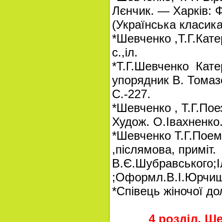
Лєнчик. — Харків: Ф
(Українська класика
*Шевченко ,Т.Г.Кате
с.,іл.
*Т.Г.Шевченко Катер
упорядник В. Томаз
С.-227.
*Шевченко , Т.Г.Поезі
Худож. О.Івахненко.-
*Шевченко Т.Г.Поеми
,післямова, приміт.
В.Є.Шубравського;Іл
;Оформл.В.І.Юрчиши
*Співець жіночої до
4 розділ. Ше