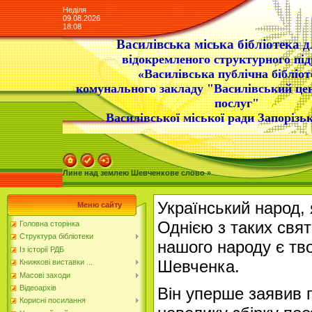
Неділя
09.08.2026
18:08
Василівська міська бібліотека д
відокремленого структурного під
«Василівська публічна бібліот
комунального закладу "Василівський це
послуг"
Василівської міської ради Запорізьк
Лине над землею Шевченкове слово »
Український народ, 
Меню сайту
Однією з таких свя
Головна сторінка
Структура бібліотеки
нашого народу є тв
Із історії РДБ
Шевченка.
Книжкові виставки ...
Масові заходи
Відеоархів
Він уперше заявив 
Корисні посилання