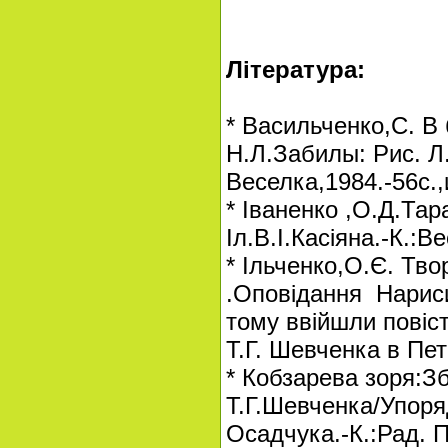
М. К
Література:
* Васильченко,С. В 
Н.Л.Забилы: Рис. Л.
Веселка,1984.-56с.,
* Іваненко ,О.Д.Тар
Іл.В.І.Касіяна.-К.:В
* Ільченко,О.Є. Твор
.Оповідання Нариси.
тому ввійшли повіс
Т.Г. Шевченка в Пет
* Кобзарева зоря:Зб
Т.Г.Шевченка/Упоряд
Осадчука.-К.:Рад. 