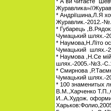
* А ви читаєте Шев
Журавлика»//Журав
* Андріїшина,Л.Я х
Журавлик.-2012.-№.
* Губарець ,В.Рядок 
Чумацький шлях.-20
* Наумова,Н.Літо о
Чумацький шлях.-2
* Наумова ,Н.Се мі
шлях.-2005.-№3.-С.
* Смирнова ,Р.Таєм
Чумацький шлях.-20
* 100 знаменитых 
В.М.,Харченко Т.П
И..А.Худож. оформи
Харьков:Фолио,2005