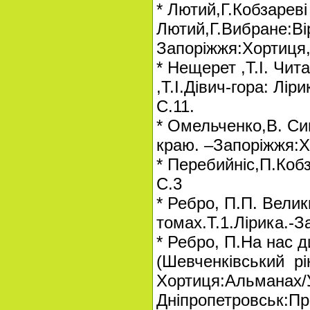
* Лютий,Г.Кобзареві 
Лютий,Г.Вибране:Вір
Запоріжжя:Хортиця,
* Нещерет ,Т.І. Чит
,Т.І.Дівич-гора: Лір
С.11.
* Омельченко,В. Си
краю. –Запоріжжя:Х
* Перебийніс,П.Кобз
С.3
* Ребро, П.П. Велик
томах.Т.1.Лірика.-З
* Ребро, П.На нас д
(Шевченківський рік
Хортиця:Альманах/У
Дніпропетровськ:Про