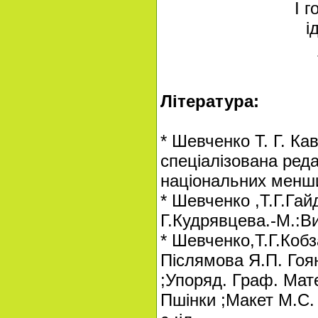
І г
і
Література:
* Шевченко Т. Г. Кав
спеціалізована ред
національних меншин
* Шевченко ,Т.Г.Гай
Г.Кудрявцева.-М.:Ви
* Шевченко,Т.Г.Кобз
Післямова Я.П. Гоян
;Упоряд. Граф. Мате
Пшінки ;Макет М.С. 