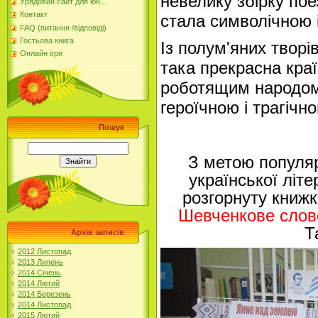
невелику збірку пое
Урядовий сайт для юн...
Контакт
стала символічною і
FAQ (питання /відповіді)
Гостьова книга
Із полум'яних творі
Онлайн ігри
така прекрасна краї
роботящим народом
героїчною і трагічно
Пошук
З метою популяр
української літ
розгорнуту
книжк
Шевченкове слов
Т
Архів записів
2012 Листопад
2013 Липень
2014 Січень
2014 Лютий
2014 Березень
2014 Листопад
2015 Лютий