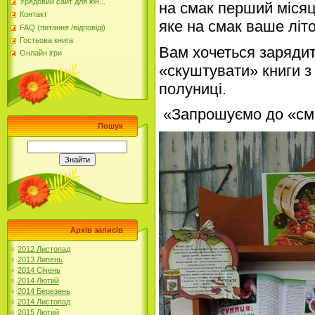
Урядовий сайт для юн...
на смак перший міся
Контакт
яке на смак ваше літ
FAQ (питання /відповіді)
Гостьова книга
Вам хочеться заряди
Онлайн ігри
«скуштувати» книги з
полуниці.
«Запрошуємо до «смач
Пошук
Архів записів
2012 Листопад
2013 Липень
2014 Січень
2014 Лютий
2014 Березень
2014 Листопад
2015 Лютий