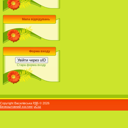
Мапа відвідувань
Форма входу
Увійти через uID
Стара форма входу
Copyright Василівська РДБ © 2026
Безкоштовний хостинг
uCoz