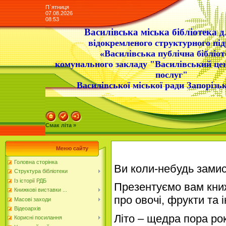
П`ятниця
07.08.2026
08:53
Василівська міська бібліотека д
відокремленого структурного під
«Василівська публічна бібліот
комунального закладу "Василівський це
послуг"
Василівської міської ради Запорізьк
Смак літа »
Меню сайту
Головна сторінка
Ви коли-небудь замис
Структура бібліотеки
Із історії РДБ
Презентуємо вам книж
Книжкові виставки ...
про овочі, фрукти та 
Масові заходи
Відеоархів
Літо – щедра пора рок
Корисні посилання