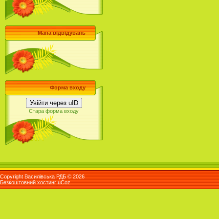
Мапа відвідувань
Форма входу
Увійти через uID
Стара форма входу
Copyright Василівська РДБ © 2026
Безкоштовний хостинг
uCoz