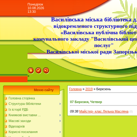
Понеділок
10.08.2026
13:30
Василівська міська бібліотека д
відокремленого структурного під
«Василівська публічна бібліот
комунального закладу "Василівський це
послуг"
Василівської міської ради Запорізьк
»
Головна
»
2019
»
Березень
Меню сайту
Головна сторінка
07 Березня, Четвер
Структура бібліотеки
Із історії РДБ
09:38
Майстер- клас Лялька Масляна
(0)
Книжкові виставки ...
Масові заходи
Відеоархів
Корисні посилання