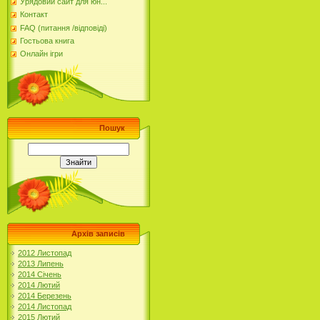
Урядовий сайт для юн...
Контакт
FAQ (питання /відповіді)
Гостьова книга
Онлайн ігри
Пошук
Архів записів
2012 Листопад
2013 Липень
2014 Січень
2014 Лютий
2014 Березень
2014 Листопад
2015 Лютий