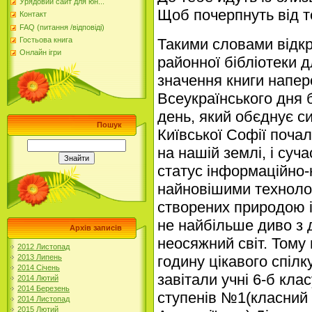
Урядовий сайт для юн...
Щоб почерпнуть від 
Контакт
FAQ (питання /відповіді)
Гостьова книга
Такими словами відкр
Онлайн ігри
районної бібліотеки д
значення книги напер
Всеукраїнського дня б
день, який обєднує си
Пошук
Київської Софії поча
на нашій землі, і суча
статус інформаційно-
найновішими техноло
створених природою 
не найбільше диво з д
Архів записів
неосяжний світ. Тому
2012 Листопад
2013 Липень
годину цікавого спілк
2014 Січень
завітали учні 6-б кла
2014 Лютий
2014 Березень
ступенів №1(
класний 
2014 Листопад
2015 Лютий