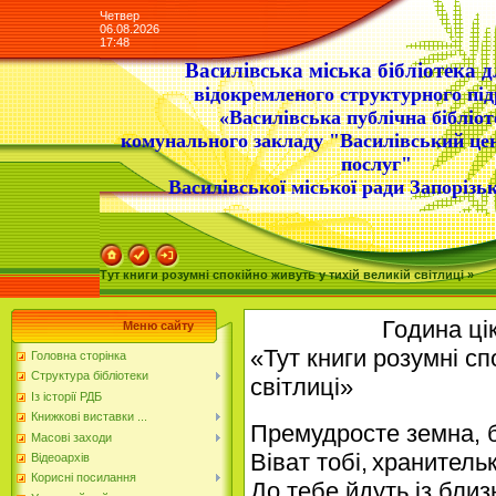
Четвер
06.08.2026
17:48
Василівська міська бібліотека д
відокремленого структурного під
«Василівська публічна бібліот
комунального закладу "Василівський це
послуг"
Василівської міської ради Запорізьк
Тут книги розумні спокійно живуть у тихій великій світлиці »
Година ці
Меню сайту
«
Тут книги розумні сп
Головна сторінка
Структура бібліотеки
світлиці
»
Із історії РДБ
Книжкові виставки ...
Премудросте земна, б
Масові заходи
Віват тобі,
хранительк
Відеоархів
Корисні посилання
До тебе йдуть із близ