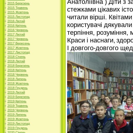
Анатоліївна ) Діти з
2015 Березень
стежками цікавих істо
2015 Травень
2015 Жовтень
читали вірші. Квітам
2015 Листопад
2016 Лютий
користувачі дякували 
2016 Квітень
2016 Червень
терпіння, розуміння, 
2017 Лютий
Краси і наснаги,
здоро
2017 Червень
2017 Вересень
І довгого-довгого щед
2017 Жовтень
2017 Листопад
2018 Січень
2018 Лютий
2018 Березень
2018 Квітень
2018 Червень
2018 Липень
2018 Жовтень
2018 Грудень
2019 Лютий
2019 Березень
2019 Квітень
2019 Травень
2019 Червень
2019 Липень
2019 Жовтень
2019 Листопад
2019 Грудень
2020 Січень