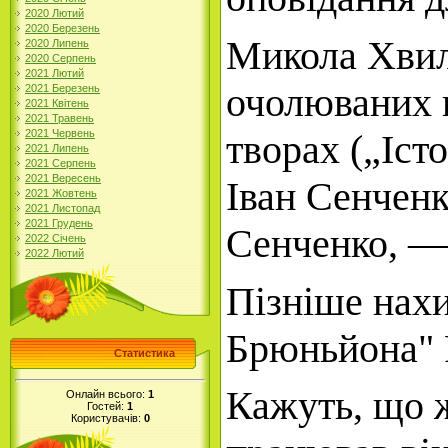
2020 Лютий
2020 Березень
Микола Хвиль
2020 Липень
2020 Серпень
2021 Лютий
очолюваних 
2021 Березень
2021 Квітень
2021 Травень
творах („Іст
2021 Червень
2021 Липень
2021 Серпень
2021 Вересень
Іван Сенчен
2021 Жовтень
2021 Листопад
2021 Грудень
Сенченко, —
2022 Січень
2022 Лютий
Пізніше нахи
Брюньйона" 
Статистика
Кажуть, що 
Онлайн всього:
1
Гостей:
1
Користувачів:
0