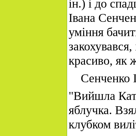
ін.) і до сп
Івана Сенчен
уміння бачит
закохувався,
красиво, як 
Сенченко Іва
"Вийшла Катр
яблучка. Взя
клубком вилі