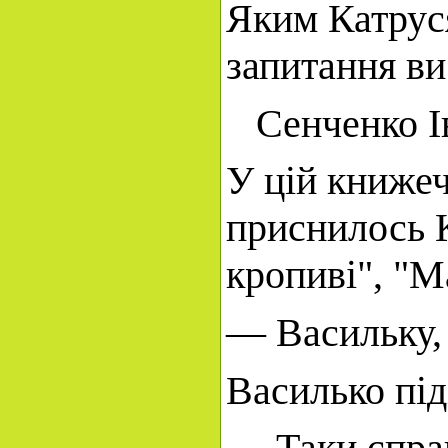
Яким Катруся
запитання ви
Сенченко Іва
У цій книже
приснилось К
кропиві"
,
"Ма
— Васильку, 
Василько під
— Таки справ