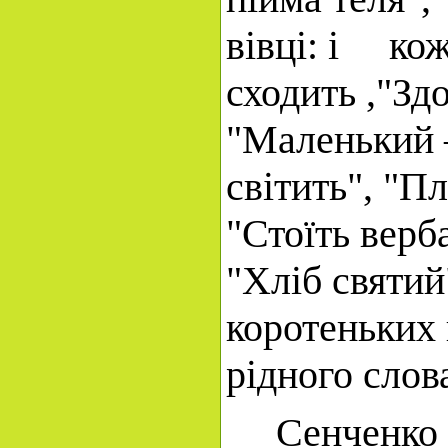
вівці: і кожу
сходить ,"Зд
"Маленький —
світить", "П
"Стоїть верб
"Хліб святий
коротеньких 
рідного слов
Сенченко Іва