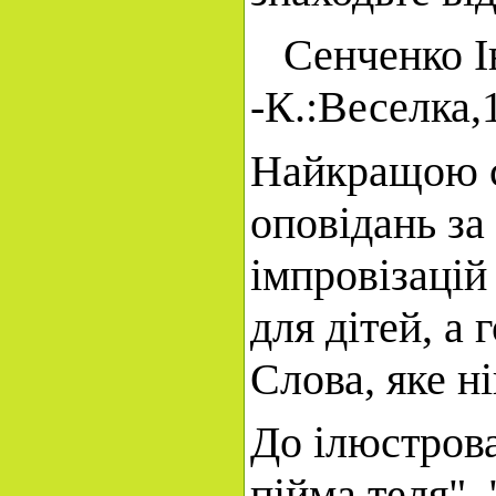
Сенченко Іва
-К.:Веселка,1
Найкращою ст
оповідань за
імпровізацій
для дітей, а
Слова, яке ні
До ілюстрова
пійма теля", 