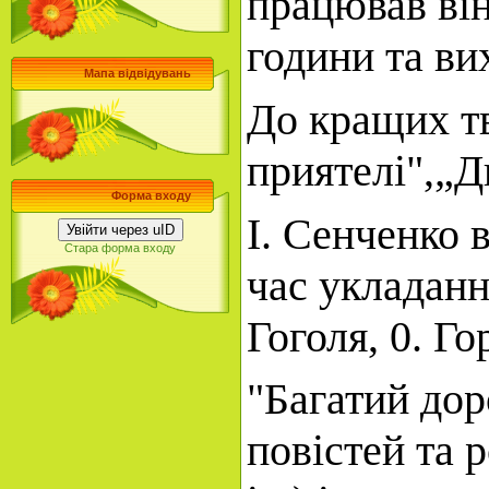
працював він
години та вих
Мапа відвідувань
До кращих тв
приятелі",„Д
Форма входу
І. Сенченко 
Увійти через uID
Стара форма входу
час укладанн
Гоголя, 0. Го
"Багатий дор
повістей та 