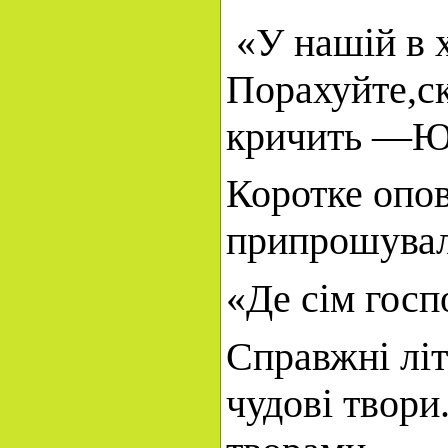
«У нашій в х
Порахуйте,ск
кричить —Юл
Коротке опов
припрошувала
«Де сім госп
Справжні літ
чудові твори