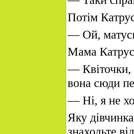
Потім Катрус
— Ой, матусю!
Мама Катруси
— Квіточки, 
вона сюди п
— Ні, я не х
Яку дівчинка
знаходьте ві