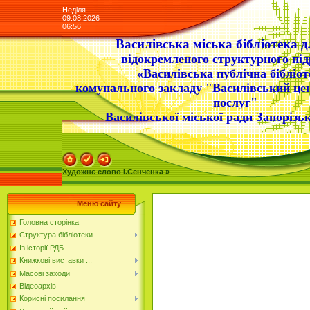
Неділя
09.08.2026
06:56
Василівська міська бібліотека д
відокремленого структурного під
«Василівська публічна бібліот
комунального закладу "Василівський це
послуг"
Василівської міської ради Запорізьк
Художнє слово І.Сенченка »
Меню сайту
Головна сторінка
Структура бібліотеки
Із історії РДБ
Книжкові виставки ...
Масові заходи
Відеоархів
Корисні посилання