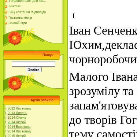
Урядовий сайт для юн...
Контакт
FAQ (питання /відповіді)
і
Гостьова книга
Онлайн ігри
Іван Сенченк
Юхим,деклас
чорноробочим
Пошук
Малого Івана
зрозумілу та
Архів записів
запам'ятовув
2012 Листопад
2013 Липень
до творів Го
2014 Січень
2014 Лютий
2014 Березень
тему самості
2014 Листопад
2015 Лютий