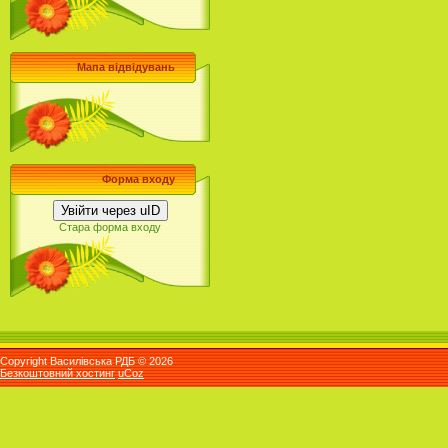
Мапа відвідувань
Форма входу
Увійти через uID
Стара форма входу
Copyright Василівська РДБ © 2026
Безкоштовний хостинг
uCoz