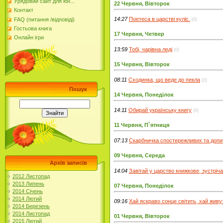
Урядовий сайт для юн...
22 Червня, Вівторок
Контакт
14:27
Поетеса в царстві куліс.
FAQ (питання /відповіді)
(0)
Гостьова книга
17 Червня, Четвер
Онлайн ігри
13:59
Тобі, чарівна леді
(0)
15 Червня, Вівторок
08:11
Сходинка, що веде до пекла
(0)
Пошук
14 Червня, Понеділок
14:11
Обирай українську книгу
(0)
11 Червня, П`ятниця
07:13
Скарбничка спостережливих та допи
09 Червня, Середа
Архів записів
14:04
Завітай у царство книжкове, зустріч
2012 Листопад
2013 Липень
07 Червня, Понеділок
2014 Січень
2014 Лютий
09:16
Хай яскраво сонце світить, хай живу
2014 Березень
2014 Листопад
01 Червня, Вівторок
2015 Лютий