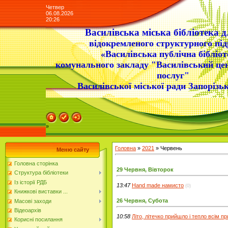
Четвер
06.08.2026
20:26
Василівська міська бібліотека д
відокремленого структурного під
«Василівська публічна бібліот
комунального закладу "Василівський це
послуг"
Василівської міської ради Запорізьк
»
Головна
»
2021
»
Червень
Меню сайту
Головна сторінка
29 Червня, Вівторок
Структура бібліотеки
Із історії РДБ
13:47
Hand made намисто
(0)
Книжкові виставки ...
26 Червня, Субота
Масові заходи
Відеоархів
10:58
Літо, літечко прийшло і тепло всім п
Корисні посилання