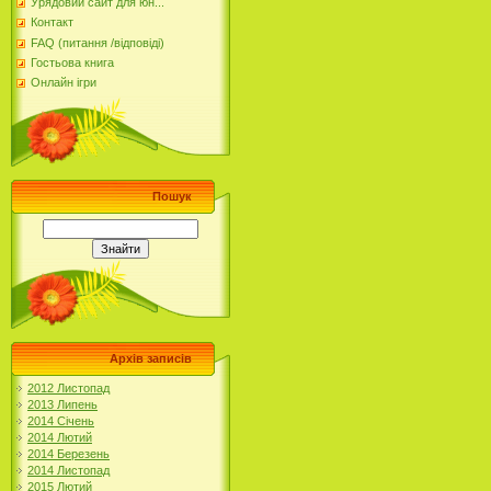
Урядовий сайт для юн...
Контакт
FAQ (питання /відповіді)
Гостьова книга
Онлайн ігри
Пошук
Архів записів
2012 Листопад
2013 Липень
2014 Січень
2014 Лютий
2014 Березень
2014 Листопад
2015 Лютий