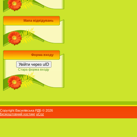
Мапа відвідувань
Форма входу
Увійти через uID
Стара форма входу
Copyright Василівська РДБ © 2026
Безкоштовний хостинг
uCoz