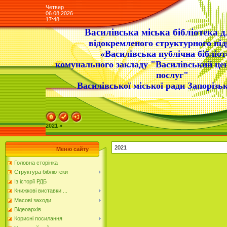
Четвер
06.08.2026
17:48
Василівська міська бібліотека д
відокремленого структурного під
«Василівська публічна бібліот
комунального закладу "Василівський це
послуг"
Василівської міської ради Запорізьк
2021 »
2021
Меню сайту
Головна сторінка
Структура бібліотеки
Із історії РДБ
Книжкові виставки ...
Масові заходи
Відеоархів
Корисні посилання