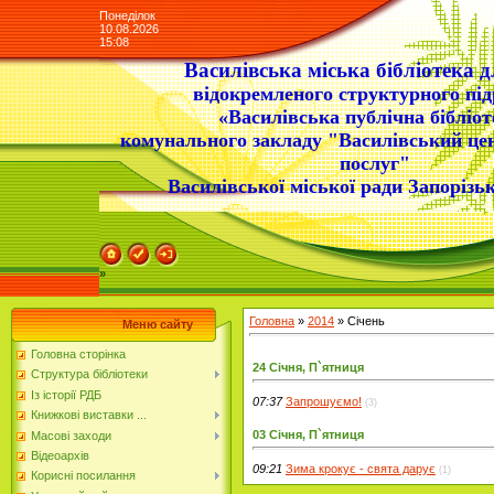
Понеділок
10.08.2026
15:08
Василівська міська бібліотека д
відокремленого структурного під
«Василівська публічна бібліот
комунального закладу "Василівський це
послуг"
Василівської міської ради Запорізьк
»
Головна
»
2014
»
Січень
Меню сайту
Головна сторінка
24 Січня, П`ятниця
Структура бібліотеки
Із історії РДБ
07:37
Запрошуємо!
(3)
Книжкові виставки ...
03 Січня, П`ятниця
Масові заходи
Відеоархів
09:21
Зима крокує - свята дарує
(1)
Корисні посилання