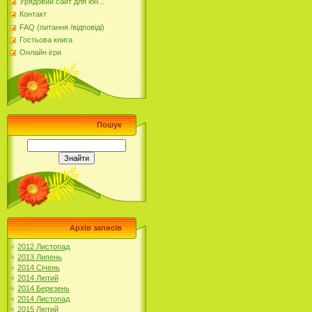
Урядовий сайт для юн...
Контакт
FAQ (питання /відповіді)
Гостьова книга
Онлайн ігри
Пошук
Архів записів
2012 Листопад
2013 Липень
2014 Січень
2014 Лютий
2014 Березень
2014 Листопад
2015 Лютий