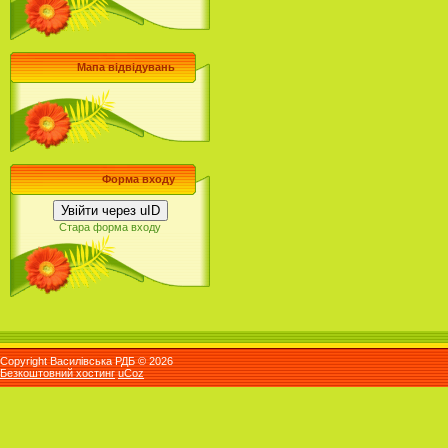
Мапа відвідувань
Форма входу
Увійти через uID
Стара форма входу
Copyright Василівська РДБ © 2026
Безкоштовний хостинг
uCoz