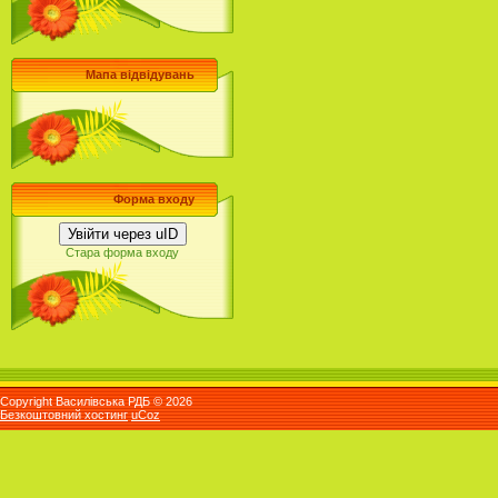
Мапа відвідувань
Форма входу
Увійти через uID
Стара форма входу
Copyright Василівська РДБ © 2026
Безкоштовний хостинг
uCoz