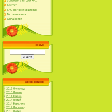
Урядовий сайт для юн...
Контакт
FAQ (питання /відповіді)
Гостьова книга
Онлайн ігри
Пошук
Архів записів
2012 Листопад
2013 Липень
2014 Січень
2014 Лютий
2014 Березень
2014 Листопад
2015 Лютий