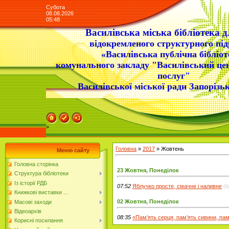
Субота
08.08.2026
05:48
Василівська міська бібліотека д
відокремленого структурного під
«Василівська публічна бібліот
комунального закладу "Василівський це
послуг"
Василівської міської ради Запорізьк
»
Головна
»
2017
»
Жовтень
Меню сайту
Головна сторінка
23 Жовтня, Понеділок
Структура бібліотеки
Із історії РДБ
07:52
Яблучко просте, смачне і наливне
(0)
Книжкові виставки ...
02 Жовтня, Понеділок
Масові заходи
Відеоархів
08:35
«Пам’ять серця, пам’ять сивини, пам
Корисні посилання