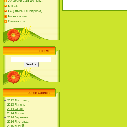
Урядовий сайт для юн...
Контакт
FAQ (питання /відповіді)
Гостьова книга
Онлайн ігри
Пошук
Архів записів
2012 Листопад
2013 Липень
2014 Січень
2014 Лютий
2014 Березень
2014 Листопад
2015 Лютий