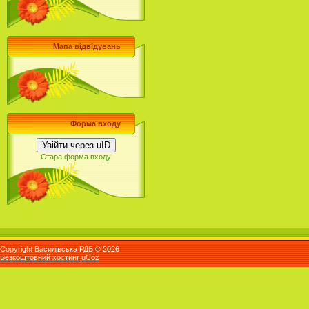
Мапа відвідувань
Форма входу
Увійти через uID
Стара форма входу
Copyright Василівська РДБ © 2026
Безкоштовний хостинг
uCoz