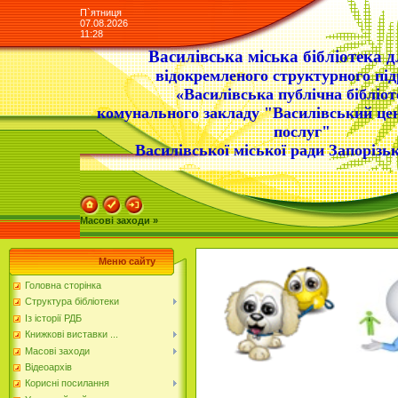
П`ятниця
07.08.2026
11:28
Василівська міська бібліотека д
відокремленого структурного під
«Василівська публічна бібліот
комунального закладу "Василівський це
послуг"
Василівської міської ради Запорізьк
Масові заходи »
Меню сайту
Головна сторінка
Структура бібліотеки
Із історії РДБ
Книжкові виставки ...
Масові заходи
Відеоархів
Корисні посилання