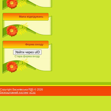
Мапа відвідувань
Форма входу
Увійти через uID
Стара форма входу
Copyright Василівська РДБ © 2026
Безкоштовний хостинг
uCoz