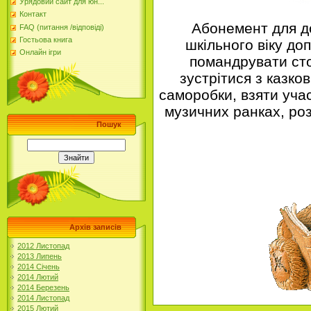
Урядовий сайт для юн...
Контакт
Абонемент для д
FAQ (питання /відповіді)
Гостьова книга
шкільного віку д
Онлайн ігри
помандрувати сто
зустрітися з казко
саморобки, взяти учас
музичних ранках, роз
Пошук
Архів записів
2012 Листопад
2013 Липень
2014 Січень
2014 Лютий
2014 Березень
2014 Листопад
2015 Лютий