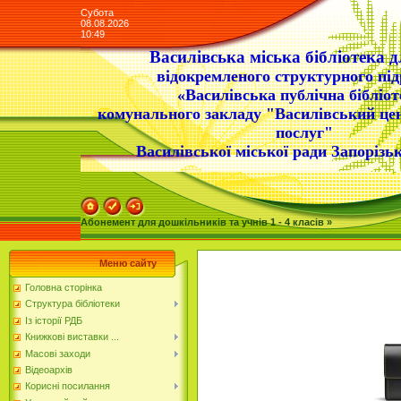
Субота
08.08.2026
10:49
Василівська міська бібліотека д
відокремленого структурного під
«Василівська публічна бібліот
комунального закладу "Василівський це
послуг"
Василівської міської ради Запорізьк
Абонемент для дошкільників та учнів 1 - 4 класів »
Меню сайту
Головна сторінка
Структура бібліотеки
Із історії РДБ
Книжкові виставки ...
Масові заходи
Відеоархів
Корисні посилання