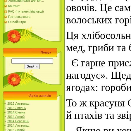
Урядовий сайт для юн...
овочів. Це сам
Контакт
FAQ (питання /відповіді)
волоських горі
Гостьова книга
Онлайн ігри
Ця хлібосольн
мед, гриби та 
Пошук
Є гарне прис
нагодує».
Щ
ед
ягодах: гороб
Архів записів
То ж красуня 
2012 Листопад
2013 Липень
й птахів та зві
2014 Січень
2014 Лютий
2014 Березень
2014 Листопад
Якщо ви хоч
2015 Лютий