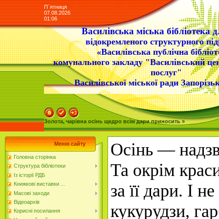
П`ятниця
07.08.2026
01:06
Василівська міська бібліотека д
відокремленого структурного під
«Василівська публічна бібліот
комунального закладу "Василівський це
послуг"
Василівської міської ради Запорізьк
Золота, чарівна осінь щедро всім дари приносить »
Осінь — надзв
Меню сайту
Головна сторінка
Та
окрім крас
Структура бібліотеки
Із історії РДБ
за її дари. І 
Книжкові виставки ...
Масові заходи
Відеоархів
кукурудзи, гар
Корисні посилання