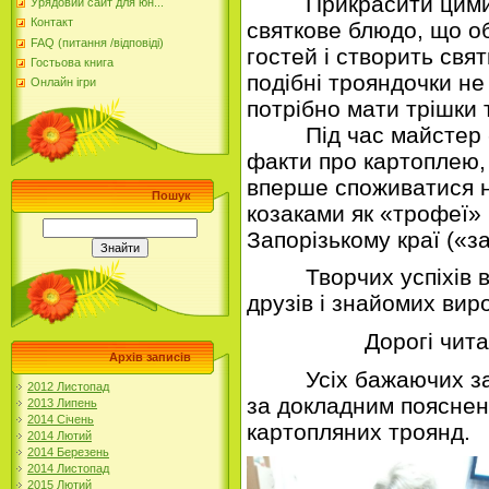
Прикрасити цими т
Урядовий сайт для юн...
Контакт
святкове блюдо, що о
FAQ (питання /відповіді)
гостей і створить свя
Гостьова книга
подібні трояндочки не
Онлайн ігри
потрібно мати трішки т
Під час майстер - кл
факти про картоплею, 
вперше споживатися н
Пошук
козаками як «трофеї»
Запорізькому краї («з
Творчих успіхів вам
друзів і знайомих вир
Дорогі читач
Архів записів
Усіх бажаючих запр
2012 Листопад
за докладним пояснен
2013 Липень
2014 Січень
картопляних троян
2014 Лютий
2014 Березень
2014 Листопад
2015 Лютий