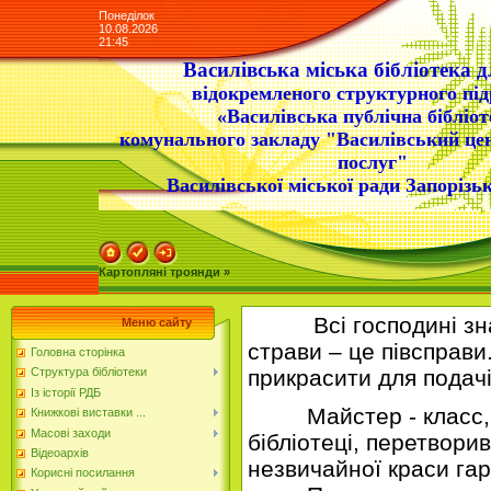
Понеділок
10.08.2026
21:45
Василівська міська бібліотека д
відокремленого структурного під
«Василівська публічна бібліот
комунального закладу "Василівський це
послуг"
Василівської міської ради Запорізьк
Картопляні троянди »
Всі господині знаю
Меню сайту
страви – це півсправи
Головна сторінка
прикрасити для подачі
Структура бібліотеки
Із історії РДБ
Майстер - класс, як
Книжкові виставки ...
Масові заходи
бібліотеці, перетвори
Відеоархів
незвичайної краси гар
Корисні посилання