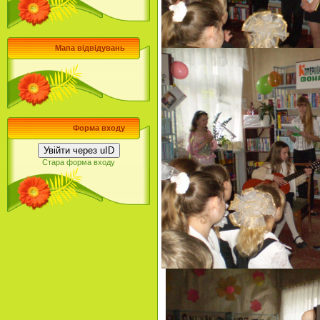
Мапа відвідувань
Форма входу
Увійти через uID
Стара форма входу