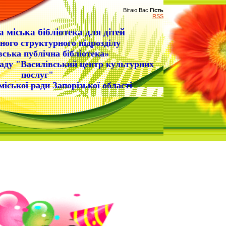
Вітаю Вас
Гість
RSS
 міська бібліотека для дітей
ного структурного підрозділу
вська публічна бібліотека»
аду "Василівський центр культурних
послуг"
міської ради Запорізької області