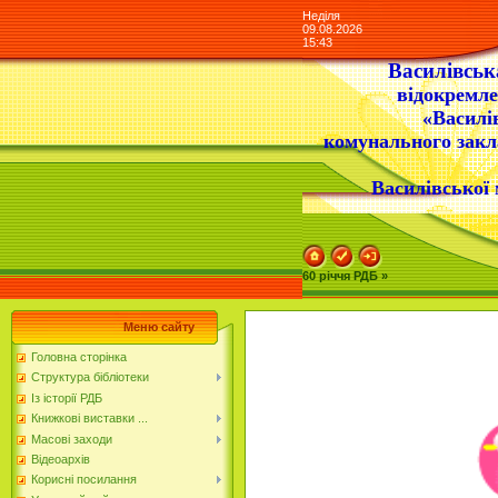
Неділя
09.08.2026
15:43
Василівська
відокремле
«Василі
комунального закл
Василівської 
60 річчя РДБ »
Меню сайту
Головна сторінка
Структура бібліотеки
Із історії РДБ
Книжкові виставки ...
Масові заходи
Відеоархів
Корисні посилання