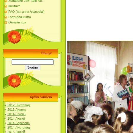
Урядовий сайт для юн...
Контакт
FAQ (питання /відповіді)
Гостьова книга
Онлайн ігри
Пошук
Архів записів
2012 Листопад
2013 Липень
2014 Січень
2014 Лютий
2014 Березень
2014 Листопад
2015 Лютий