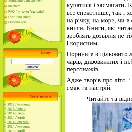
Урядовий сайт для юн...
купатися і засмагати.
К
Контакт
все
спекотніше, так і х
FAQ (питання /відповіді)
Гостьова книга
на річку, на море, чи в
Онлайн ігри
книги. Книги, які чит
зроблять дозвілля не т
і корисним.
Пориньте в цілковито л
Пошук
чарів, дивовижних і не
персонажів.
Адже творів про літо і
смак та настрій
.
Архів записів
Читайте та відп
2012 Листопад
2013 Липень
2014 Січень
2014 Лютий
2014 Березень
2014 Листопад
2015 Лютий