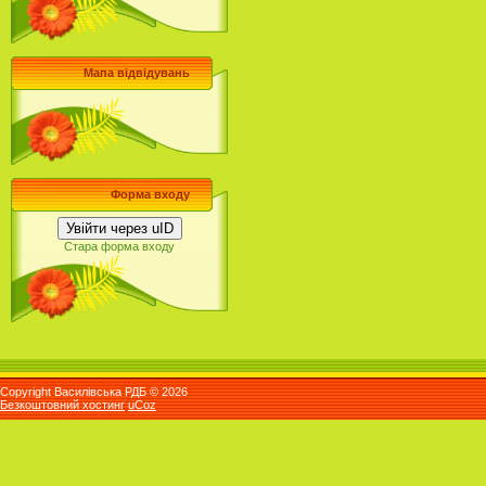
Мапа відвідувань
Форма входу
Увійти через uID
Стара форма входу
Copyright Василівська РДБ © 2026
Безкоштовний хостинг
uCoz