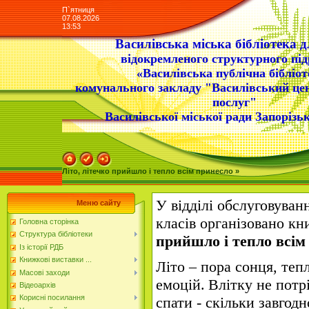
П`ятниця
07.08.2026
13:53
Василівська міська бібліотека д
відокремленого структурного під
«Василівська публічна бібліот
комунального закладу "Василівський це
послуг"
Василівської міської ради Запорізьк
Літо, літечко прийшло і тепло всім принесло »
У відділі обслуговуван
Меню сайту
класів організовано кн
Головна сторінка
Структура бібліотеки
прийшло і тепло всім
Із історії РДБ
Книжкові виставки ...
Літо – пора сонця, теп
Масові заходи
емоцій
.
Влітку не потр
Відеоархів
Корисні посилання
спати - скільки завгод