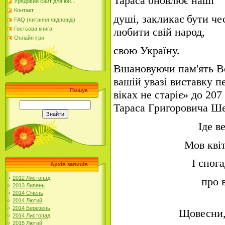
Тараса оновлює наші
Урядовий сайт для юн...
Контакт
душі, закликає бути ч
FAQ (питання /відповіді)
Гостьова книга
любити свій народ,
Онлайн ігри
свою Україну.
Вшановуючи пам'ять В
вашій увазі виставку 
Пошук
віках не старіє» до 20
Тараса Григоровича Ше
Іде в
Мов кві
І спог
Архів записів
2012 Листопад
про 
2013 Липень
2014 Січень
2014 Лютий
2014 Березень
Щовесни,
2014 Листопад
2015 Лютий