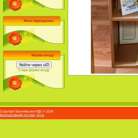
Мапа відвідувань
Форма входу
Увійти через uID
Стара форма входу
Copyright Василівська РДБ © 2026
Безкоштовний хостинг
uCoz