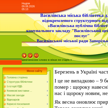
Неділя
09.08.2026
05:13
Василівська міська бібліотека д
відокремленого структурного під
«Василівська публічна бібліот
комунального закладу "Василівський це
послуг"
Василівської міської ради Запорізьк
Шевченкове слово в віках не старіє »
Березень в Україні ча
Меню сайту
Головна сторінка
І це не випадково – 9 б
Структура бібліотеки
помер : щороку навесн
Із історії РДБ
Книжкові виставки ...
нас і щороку новим, н
Масові заходи
Відеоархів
Як весна оновлює прир
Корисні посилання