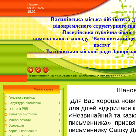
Неділя
09.08.2026
18:02
Василівська міська бібліотека д
відокремленого структурного під
«Василівська публічна бібліот
комунального закладу "Василівський це
послуг"
Василівської міської ради Запорізьк
Незвичайний та казковий світ улюбленого письменника »
Шановн
Меню сайту
Головна сторінка
Для Вас хороша новина
Структура бібліотеки
для дітей відкрилася 
Із історії РДБ
«Незвичайний та казк
Книжкові виставки ...
Масові заходи
письменника», присв
Відеоархів
письменнику Сашку Де
Корисні посилання