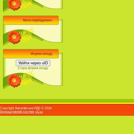
Мапа відвідувань
Форма входу
Увійти через uID
Стара форма входу
Copyright Василівська РДБ © 2026
Безкоштовний хостинг
uCoz