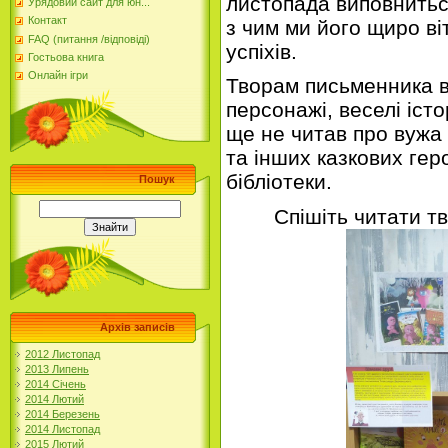
листопада виповниться
Урядовий сайт для юн...
Контакт
з чим ми його щиро ві
FAQ (питання /відповіді)
успіхів.
Гостьова книга
Онлайн ігри
Творам письменника вл
персонажі, веселі істо
ще не читав про вужа
та інших казкових гер
бібліотеки.
Пошук
Спішіть читати т
Архів записів
2012 Листопад
2013 Липень
2014 Січень
2014 Лютий
2014 Березень
2014 Листопад
2015 Лютий