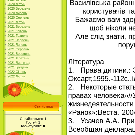
Василівська районна
2020 Лютий
2020 Березень
користувачів та
2020 Липень
Бажаємо вам здоро
2020 Серпень
2021 Лютий
щоб ніколи н
2021 Березень
2021 Квітень
Але слід знати, п
2021 Травень
2021 Червень
пору
2021 Липень
2021 Серпень
2021 Вересень
2021 Жовтень
Література
2021 Листопад
2021 Грудень
1. Права дитини.: З
2022 Січень
2022 Лютий
Оксарт,1995.-112с.,і
2. Некоторые стат
правах человека»//
жизнедеятельности 
Статистика
«Ранок»:Веста.-2004
3. Усачев А.А. При
Онлайн всього:
1
Гостей:
1
Користувачів:
0
Всеобщая декларац