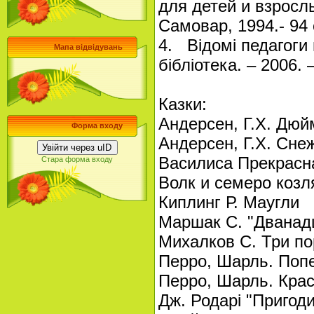
для детей и взрослы
Самовар, 1994.- 94 
4. Відомі педагоги 
Мапа відвідувань
бібліотека. – 2006. 
Казки:
Андерсен, Г.Х. Дюй
Форма входу
Андерсен, Г.Х. Сне
Увійти через uID
Василиса Прекрасн
Стара форма входу
Волк и семеро козля
Киплинг Р. Маугли
Маршак С. "Дванадц
Михалков С. Три по
Перро, Шарль. По
Перро, Шарль. Кра
Дж. Родарі "Пригод