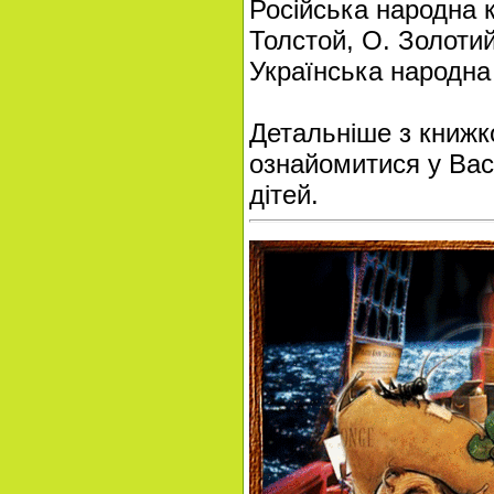
Російська народна 
Толстой, О. Золоти
Українська народна
Детальніше з книж
ознайомитися у Васи
дітей.