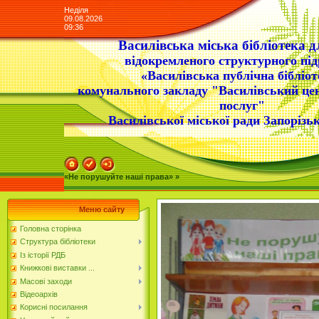
Неділя
09.08.2026
09:36
Василівська міська бібліотека д
відокремленого структурного під
«Василівська публічна бібліот
комунального закладу "Василівський це
послуг"
Василівської міської ради Запорізьк
«Не порушуйте наші права» »
Меню сайту
Головна сторінка
Структура бібліотеки
Із історії РДБ
Книжкові виставки ...
Масові заходи
Відеоархів
Корисні посилання