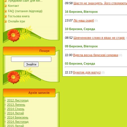
Урядовий сайт для юн...
09:58
Щастя не знаходять, його створюють
Контакт
FAQ (питання /відповіді)
16 Березня, Вівторок
Гостьова книга
13:07
Ліс-наш скарб
(0)
Онлайн ігри
10 Березня, Середа
08:52
Шевченкове слово в віках не старіє
(
09 Березня, Вівторок
Пошук
11:00
Вдягла весна березові сережки
(0)
03 Березня, Середа
11:13
Букетик для матусі
(0)
Архів записів
2012 Листопад
2013 Липень
2014 Січень
2014 Лютий
2014 Березень
2014 Листопад
2015 Лютий