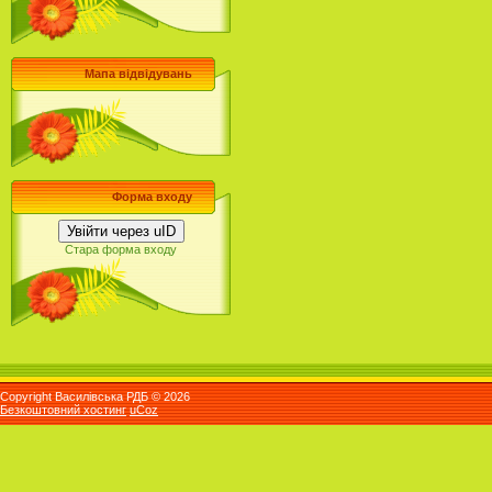
Мапа відвідувань
Форма входу
Увійти через uID
Стара форма входу
Copyright Василівська РДБ © 2026
Безкоштовний хостинг
uCoz