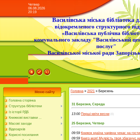
Четвер
06.08.2026
20:19
Василівська міська бібліотека д
відокремленого структурного під
«Василівська публічна бібліот
комунального закладу "Василівський це
послуг"
Василівської міської ради Запорізьк
»
Головна
»
2021
»
Березень
Меню сайту
Головна сторінка
31 Березня, Середа
Структура бібліотеки
Із історії РДБ
13:00
Перші квіти весни
(0)
Книжкові виставки ...
25 Березня, Четвер
Масові заходи
Відеоархів
09:59
Книжок країна чарівна чекає на гост
Корисні посилання
09:59
Книго моя! Мудрість твоя збагачує н