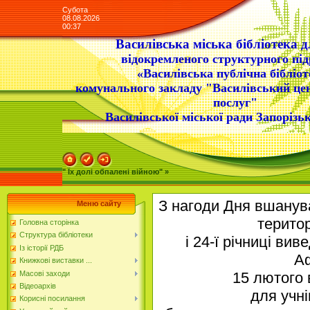
Субота
08.08.2026
00:37
Василівська міська бібліотека д
відокремленого структурного під
«Василівська публічна бібліот
комунального закладу "Василівський це
послуг"
Василівської міської ради Запорізьк
" Їх долі обпалені війною" »
З нагоди Дня вшанува
Меню сайту
територ
Головна сторінка
Структура бібліотеки
і 24-ї річниці ви
Із історії РДБ
Аф
Книжкові виставки ...
Масові заходи
15 лютого 
Відеоархів
для учні
Корисні посилання