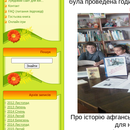
була проведена годи
Урядовий сайт для юн...
Контакт
FAQ (питання /відповіді)
Гостьова книга
Онлайн ігри
Пошук
Архів записів
2012 Листопад
2013 Липень
2014 Січень
Про історію афганськ
2014 Лютий
2014 Березень
для 
2014 Листопад
2015 Лютий