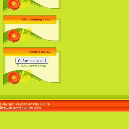
Мапа відвідувань
Форма входу
Увійти через uID
Стара форма входу
Copyright Василівська РДБ © 2026
Безкоштовний хостинг
uCoz