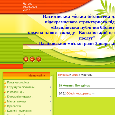
Четвер
06.08.2026
22:47
Василівська міська бібліотека д
відокремленого структурного під
«Василівська публічна бібліот
комунального закладу "Василівський це
послуг"
Василівської міської ради Запорізьк
»
Головна
»
2015
»
Жовтень
Меню сайту
Головна сторінка
19 Жовтня, Понеділок
Структура бібліотеки
Із історії РДБ
10:31
Оберіг нескорених
(0)
Книжкові виставки ...
Масові заходи
Відеоархів
Корисні посилання