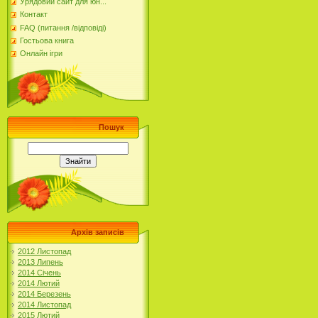
Урядовий сайт для юн...
Контакт
FAQ (питання /відповіді)
Гостьова книга
Онлайн ігри
Пошук
Архів записів
2012 Листопад
2013 Липень
2014 Січень
2014 Лютий
2014 Березень
2014 Листопад
2015 Лютий