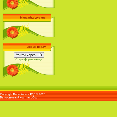
Мапа відвідувань
Форма входу
Увійти через uID
Стара форма входу
Copyright Василівська РДБ © 2026
Безкоштовний хостинг
uCoz