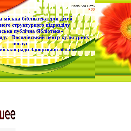
Вітаю Вас
Гість
RSS
 міська бібліотека для дітей
ного структурного підрозділу
вська публічна бібліотека»
аду "Василівський центр культурних
послуг"
міської ради Запорізької області