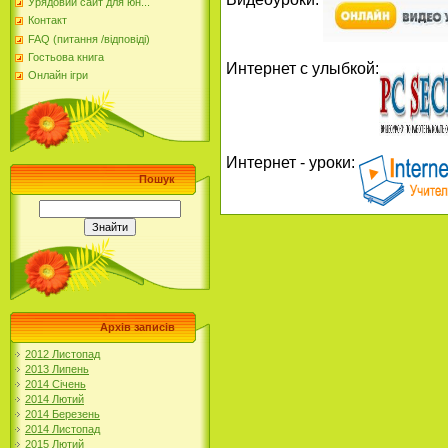
Урядовий сайт для юн...
Контакт
FAQ (питання /відповіді)
Гостьова книга
Интернет с улыбкой:
Онлайн ігри
Интернет - уроки:
Пошук
Архів записів
2012 Листопад
2013 Липень
2014 Січень
2014 Лютий
2014 Березень
2014 Листопад
2015 Лютий