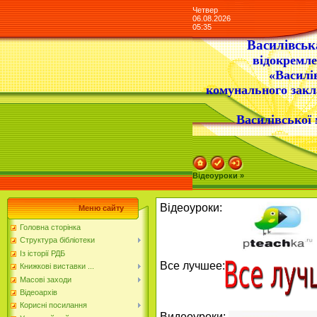
Четвер
06.08.2026
05:35
Василівська
відокремле
«Василі
комунального закл
Василівської 
Відеоуроки »
Відеоуроки:
Меню сайту
Головна сторінка
Структура бібліотеки
Із історії РДБ
Все лучшее:
Книжкові виставки ...
Масові заходи
Відеоархів
Корисні посилання
Видеоуроки: