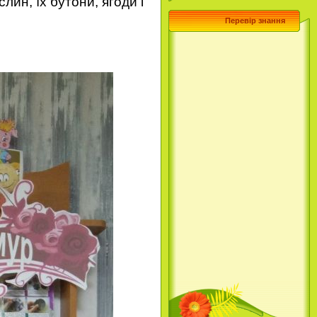
слин, їх бутони, ягоди і
Перевір знання