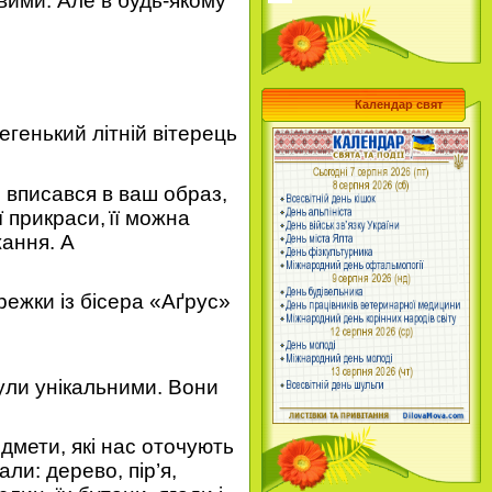
вими. Але в будь-якому
Календар свят
генький літній вітерець
 вписався в ваш образ,
ї прикраси,
її
можна
жання.
А
ежки із бісера «Аґрус»
ули унікальними. Вони
дмети, які нас оточують
іали
:
дерево, пір’я,