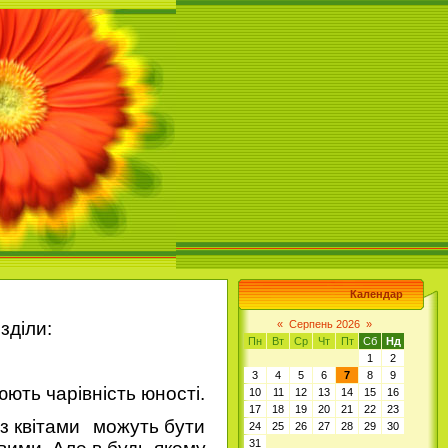
Календар
зділи:
«
Серпень 2026
»
Пн
Вт
Ср
Чт
Пт
Сб
Нд
1
2
3
4
5
6
7
8
9
юють чарівність юності.
10
11
12
13
14
15
16
17
18
19
20
21
22
23
з квітами
можуть бути
24
25
26
27
28
29
30
31