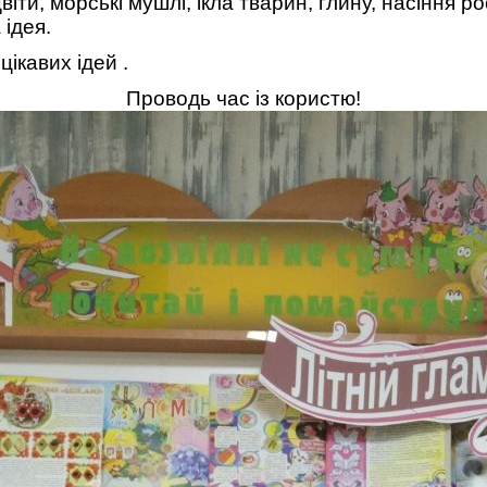
іти, морські мушлі, ікла тварин, глину, насіння ро
 ідея.
цікавих ідей .
Проводь час із користю!