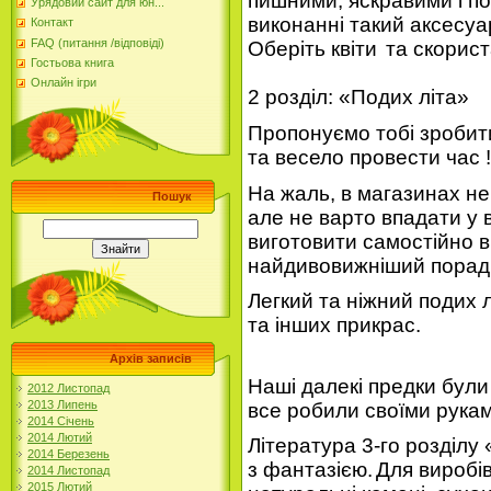
пишними, яскравими і по
Урядовий сайт для юн...
виконанні такий аксесуа
Контакт
FAQ (питання /відповіді)
Оберіть квіти
та скорист
Гостьова книга
Онлайн ігри
2 розділ: «Подих літа»
Пропонуємо тобі зробити
та весело провести час !
На жаль, в магазинах не
Пошук
але не варто впадати у в
виготовити самостійно в
найдивовижніший порадн
Легкий та ніжний подих л
та інших прикрас.
Архів записів
Наші далекі предки були
2012 Листопад
2013 Липень
все робили своїми рукам
2014 Січень
2014 Лютий
Література 3-го розділу
2014 Березень
з фантазією.
Для виробі
2014 Листопад
2015 Лютий