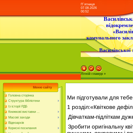
П`ятниця
07.08.2026
00:52
Василівська
відокремле
«Василі
комунального закл
Василівської 
Літній гламур »
Меню сайту
Головна сторінка
Ми підготували для
тебе
Структура бібліотеки
1 розділ:«Квіткове дефіл
Із історії РДБ
Книжкові виставки ...
Дівчаткам
-підліткам дуж
Масові заходи
Відеоархів
Зробити оригінальну кв
Корисні посилання