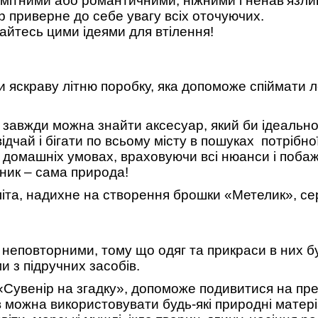
мітними або романтичними, ніжними і ненав’язли
р приверне до себе увагу всіх оточуючих.
айтесь цими ідеями для втілення!
 яскраву літню поробку, яка допоможе спіймати ле
 завжди можна знайти аксесуар, який би ідеально
ідчай і бігати по всьому місту в пошуках
потрібно
 домашніх умовах, враховуючи всі нюанси і поба
ик – сама природа!
іта,
надихне на створення брошки «Метелик», сер
 неповторними, тому що одяг та прикраси в них б
и з підручних засобів
.
 «Сувенір на згадку», допоможе подивитися на пре
в можна використовувати будь-які
природні матер