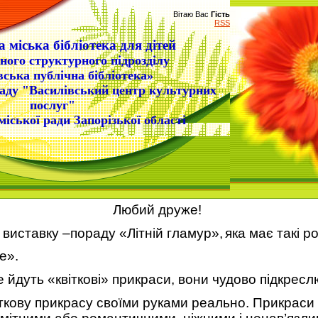
Вітаю Вас
Гість
RSS
 міська бібліотека для дітей
ного структурного підрозділу
вська публічна бібліотека»
аду "Василівський центр культурних
послуг"
міської ради Запорізької області
Любий друже!
виставку
–пораду
«Літній гламур»,
яка має такі ро
е».
е йдуть «квіткові» прикраси, вони чудово підкресл
іткову
прикрасу
своїми руками реально.
Прикраси 