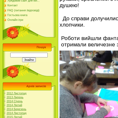
Урядовий сайт для юн...
душею!
Контакт
FAQ (питання /відповіді)
Гостьова книга
До справи долучились 
Онлайн ігри
хлопчики.
Роботи вийшли фантас
отримали величезне з
Пошук
Архів записів
2012 Листопад
2013 Липень
2014 Січень
2014 Лютий
2014 Березень
2014 Листопад
2015 Лютий