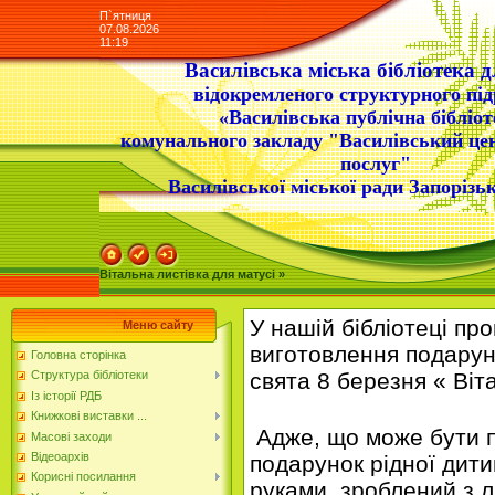
П`ятниця
07.08.2026
11:19
Василівська міська бібліотека д
відокремленого структурного під
«Василівська публічна бібліот
комунального закладу "Василівський це
послуг"
Василівської міської ради Запорізьк
Вітальна листівка для матусі »
У нашій бібліотеці пр
Меню сайту
виготовлення подарун
Головна сторінка
свята 8 березня « Віт
Структура бібліотеки
Із історії РДБ
Книжкові виставки ...
Адже, що може бути п
Масові заходи
Відеоархів
подарунок рідної дити
Корисні посилання
руками, зроблений з 