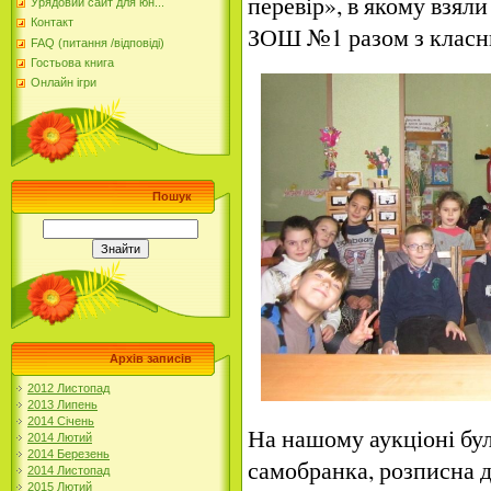
перевір», в якому взяли
Урядовий сайт для юн...
Контакт
ЗОШ №1 разом з класни
FAQ (питання /відповіді)
Гостьова книга
Онлайн ігри
Пошук
Архів записів
2012 Листопад
2013 Липень
2014 Січень
На нашому аукціоні бул
2014 Лютий
2014 Березень
самобранка, розписна д
2014 Листопад
2015 Лютий